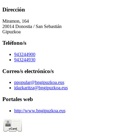
Dirección
Miramon, 164
20014 Donostia / San Sebastián
Gipuzkoa
Teléfono/s
943244900
943244930
Correo/s electrónico/s
ppopular@bngipuzkoa.eus
idazkaritza@bngipuzkoa.eus
Portales web
http://www.bngipuzkoa.eus