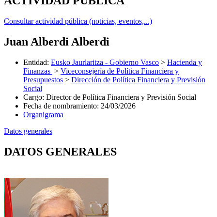
ACTIVIDAD PÚBLICA
Consultar actividad pública (noticias, eventos,...)
Juan Alberdi Alberdi
Entidad
:
Eusko Jaurlaritza - Gobierno Vasco
>
Hacienda y
Finanzas
>
Viceconsejería de Política Financiera y
Presupuestos
>
Dirección de Política Financiera y Previsión
Social
Cargo
:
Director de Política Financiera y Previsión Social
Fecha de nombramiento
:
24/03/2026
Organigrama
Datos generales
DATOS GENERALES