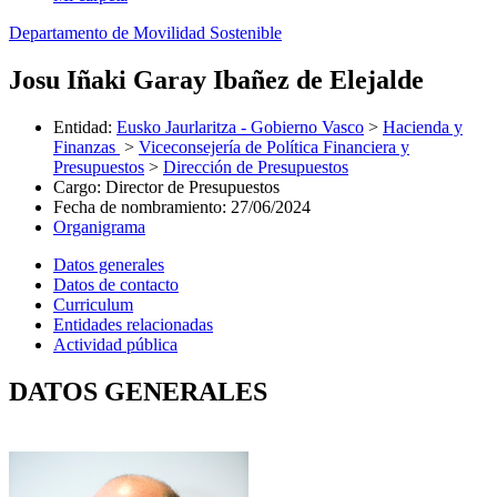
Departamento de Movilidad Sostenible
Josu Iñaki Garay Ibañez de Elejalde
Entidad
:
Eusko Jaurlaritza - Gobierno Vasco
>
Hacienda y
Finanzas
>
Viceconsejería de Política Financiera y
Presupuestos
>
Dirección de Presupuestos
Cargo
:
Director de Presupuestos
Fecha de nombramiento
:
27/06/2024
Organigrama
Datos generales
Datos de contacto
Curriculum
Entidades relacionadas
Actividad pública
DATOS GENERALES