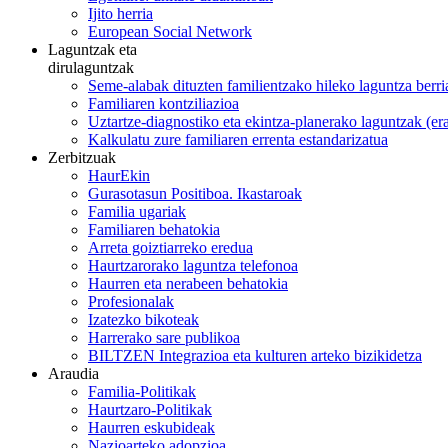
Ijito herria
European Social Network
Laguntzak eta
dirulaguntzak
Seme-alabak dituzten familientzako hileko laguntza berri
Familiaren kontziliazioa
Uztartze-diagnostiko eta ekintza-planerako laguntzak (e
Kalkulatu zure familiaren errenta estandarizatua
Zerbitzuak
HaurEkin
Gurasotasun Positiboa. Ikastaroak
Familia ugariak
Familiaren behatokia
Arreta goiztiarreko eredua
Haurtzarorako laguntza telefonoa
Haurren eta nerabeen behatokia
Profesionalak
Izatezko bikoteak
Harrerako sare publikoa
BILTZEN Integrazioa eta kulturen arteko bizikidetza
Araudia
Familia-Politikak
Haurtzaro-Politikak
Haurren eskubideak
Nazioarteko adopzioa