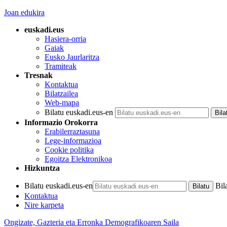
Joan edukira
euskadi.eus
Hasiera-orria
Gaiak
Eusko Jaurlaritza
Tramiteak
Tresnak
Kontaktua
Bilatzailea
Web-mapa
Bilatu euskadi.eus-en
Informazio Orokorra
Erabilerraztasuna
Lege-informazioa
Cookie politika
Egoitza Elektronikoa
Hizkuntza
Bilatu euskadi.eus-en
Bil
Kontaktua
Nire karpeta
Ongizate, Gazteria eta Erronka Demografikoaren Saila