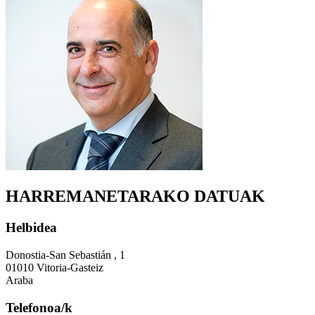
HARREMANETARAKO DATUAK
Helbidea
Donostia-San Sebastián , 1
01010 Vitoria-Gasteiz
Araba
Telefonoa/k