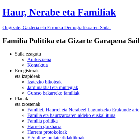
Haur, Nerabe eta Familiak
Ongizate, Gazteria eta Erronka Demografikoaren Saila
Familia Politika eta Gizarte Garapena Sa
Saila ezagutu
Aurkezpena
Kontaktua
Erregistroak
eta izapideak
Izatezko bikoteak
Jardunaldial eta mintegiak
Guraso bakarreko familiak
Planak
eta txostenak
Familiei, Haurrei eta Nerabeei Laguntzeko Erakunde art
Familia eta haurtzaroaren aldeko euskal ituna
Familia politika
Harreta goiztiarra
Harrera protokoloak
Egonline: unitate didaktikoak