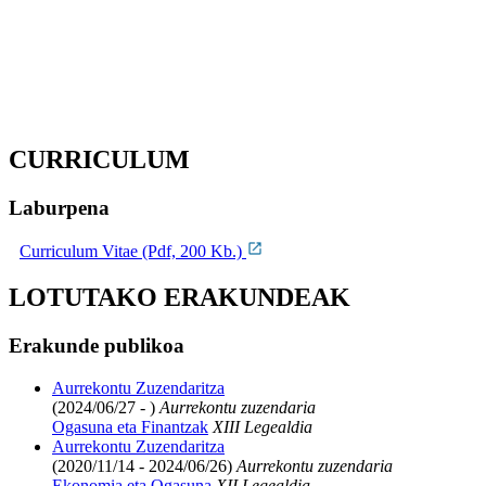
CURRICULUM
Laburpena
Curriculum Vitae (Pdf, 200 Kb.)
LOTUTAKO ERAKUNDEAK
Erakunde publikoa
Aurrekontu Zuzendaritza
(2024/06/27 - )
Aurrekontu zuzendaria
Ogasuna eta Finantzak
XIII Legealdia
Aurrekontu Zuzendaritza
(2020/11/14 - 2024/06/26)
Aurrekontu zuzendaria
Ekonomia eta Ogasuna
XII Legealdia