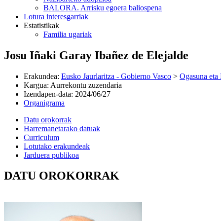
BALORA. Arrisku egoera baliospena
Lotura interesgarriak
Estatistikak
Familia ugariak
Josu Iñaki Garay Ibañez de Elejalde
Erakundea
:
Eusko Jaurlaritza - Gobierno Vasco
>
Ogasuna eta 
Kargua
:
Aurrekontu zuzendaria
Izendapen-data
:
2024/06/27
Organigrama
Datu orokorrak
Harremanetarako datuak
Curriculum
Lotutako erakundeak
Jarduera publikoa
DATU OROKORRAK