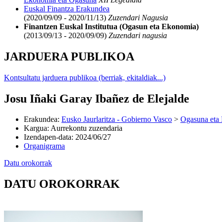
Euskal Finantza Erakundea
(2020/09/09 - 2020/11/13)
Zuzendari Nagusia
Finantzen Euskal Institutua (Ogasun eta Ekonomia)
(2013/09/13 - 2020/09/09)
Zuzendari nagusia
JARDUERA PUBLIKOA
Kontsultatu jarduera publikoa (berriak, ekitaldiak...)
Josu Iñaki Garay Ibañez de Elejalde
Erakundea
:
Eusko Jaurlaritza - Gobierno Vasco
>
Ogasuna eta 
Kargua
:
Aurrekontu zuzendaria
Izendapen-data
:
2024/06/27
Organigrama
Datu orokorrak
DATU OROKORRAK