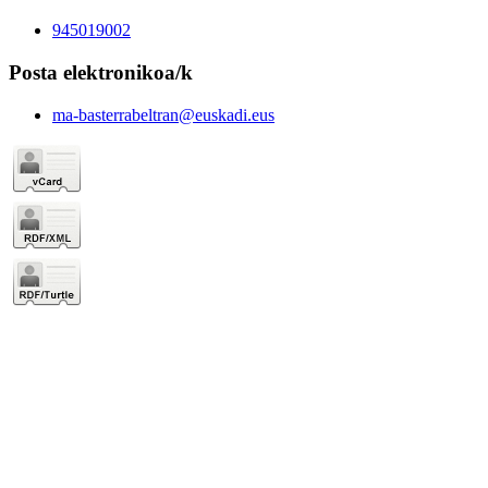
945019002
Posta elektronikoa/k
ma-basterrabeltran@euskadi.eus