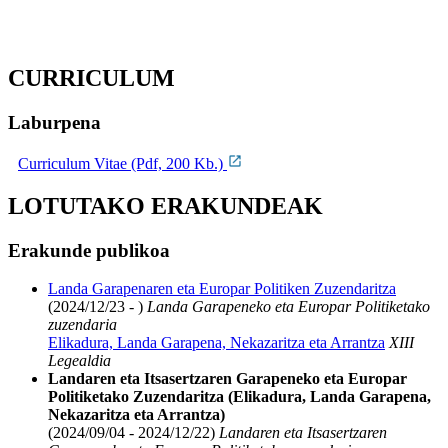
CURRICULUM
Laburpena
Curriculum Vitae (Pdf, 200 Kb.)
LOTUTAKO ERAKUNDEAK
Erakunde publikoa
Landa Garapenaren eta Europar Politiken Zuzendaritza
(2024/12/23 - )
Landa Garapeneko eta Europar Politiketako
zuzendaria
Elikadura, Landa Garapena, Nekazaritza eta Arrantza
XIII
Legealdia
Landaren eta Itsasertzaren Garapeneko eta Europar
Politiketako Zuzendaritza (Elikadura, Landa Garapena,
Nekazaritza eta Arrantza)
(2024/09/04 - 2024/12/22)
Landaren eta Itsasertzaren