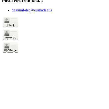
Posta elektronikoa/k
desrural-dec@euskadi.eus