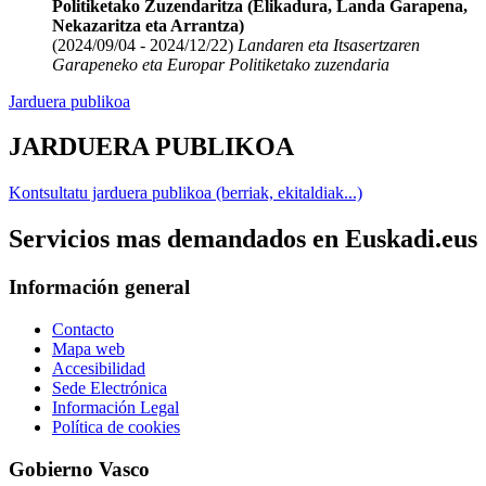
Politiketako Zuzendaritza (Elikadura, Landa Garapena,
Nekazaritza eta Arrantza)
(2024/09/04 - 2024/12/22)
Landaren eta Itsasertzaren
Garapeneko eta Europar Politiketako zuzendaria
Jarduera publikoa
JARDUERA PUBLIKOA
Kontsultatu jarduera publikoa (berriak, ekitaldiak...)
Servicios mas demandados en Euskadi.eus
Información general
Contacto
Mapa web
Accesibilidad
Sede Electrónica
Información Legal
Política de cookies
Gobierno Vasco