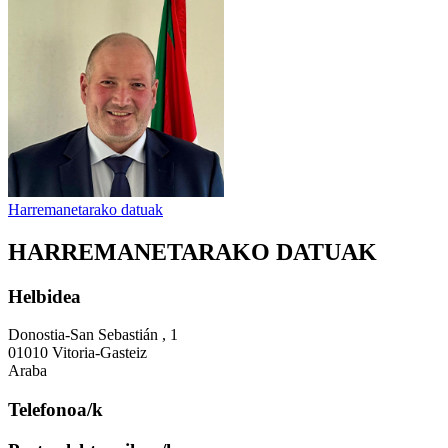
Harremanetarako datuak
HARREMANETARAKO DATUAK
Helbidea
Donostia-San Sebastián , 1
01010 Vitoria-Gasteiz
Araba
Telefonoa/k