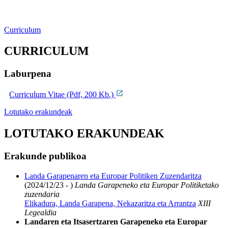
Curriculum
CURRICULUM
Laburpena
Curriculum Vitae (Pdf, 200 Kb.)
Lotutako erakundeak
LOTUTAKO ERAKUNDEAK
Erakunde publikoa
Landa Garapenaren eta Europar Politiken Zuzendaritza
(2024/12/23 - )
Landa Garapeneko eta Europar Politiketako
zuzendaria
Elikadura, Landa Garapena, Nekazaritza eta Arrantza
XIII
Legealdia
Landaren eta Itsasertzaren Garapeneko eta Europar