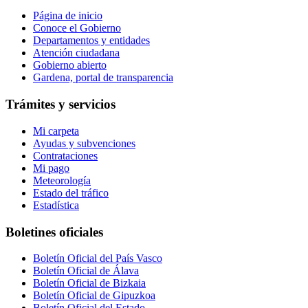
Página de inicio
Conoce el Gobierno
Departamentos y entidades
Atención ciudadana
Gobierno abierto
Gardena, portal de transparencia
Trámites y servicios
Mi carpeta
Ayudas y subvenciones
Contrataciones
Mi pago
Meteorología
Estado del tráfico
Estadística
Boletines oficiales
Boletín Oficial del País Vasco
Boletín Oficial de Álava
Boletín Oficial de Bizkaia
Boletín Oficial de Gipuzkoa
Boletín Oficial del Estado