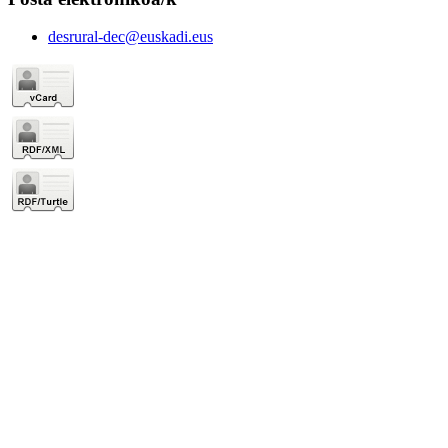
desrural-dec@euskadi.eus