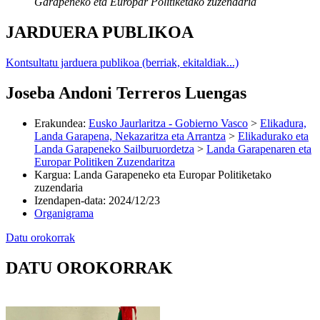
Garapeneko eta Europar Politiketako zuzendaria
JARDUERA PUBLIKOA
Kontsultatu jarduera publikoa (berriak, ekitaldiak...)
Joseba Andoni Terreros Luengas
Erakundea
:
Eusko Jaurlaritza - Gobierno Vasco
>
Elikadura,
Landa Garapena, Nekazaritza eta Arrantza
>
Elikadurako eta
Landa Garapeneko Sailburuordetza
>
Landa Garapenaren eta
Europar Politiken Zuzendaritza
Kargua
:
Landa Garapeneko eta Europar Politiketako
zuzendaria
Izendapen-data
:
2024/12/23
Organigrama
Datu orokorrak
DATU OROKORRAK