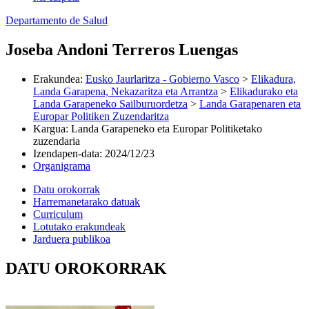
Departamento de Salud
Joseba Andoni Terreros Luengas
Erakundea
:
Eusko Jaurlaritza - Gobierno Vasco
>
Elikadura,
Landa Garapena, Nekazaritza eta Arrantza
>
Elikadurako eta
Landa Garapeneko Sailburuordetza
>
Landa Garapenaren eta
Europar Politiken Zuzendaritza
Kargua
:
Landa Garapeneko eta Europar Politiketako
zuzendaria
Izendapen-data
:
2024/12/23
Organigrama
Datu orokorrak
Harremanetarako datuak
Curriculum
Lotutako erakundeak
Jarduera publikoa
DATU OROKORRAK