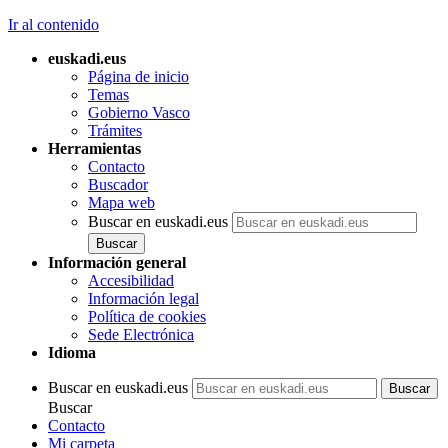
Ir al contenido
euskadi.eus
Página de inicio
Temas
Gobierno Vasco
Trámites
Herramientas
Contacto
Buscador
Mapa web
Buscar en euskadi.eus
Información general
Accesibilidad
Información legal
Política de cookies
Sede Electrónica
Idioma
Buscar en euskadi.eus
Buscar
Contacto
Mi carpeta