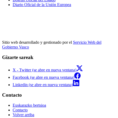
Diario Oficial de la Unión Europea
Sitio web desarrollado y gestionado por el
Servicio Web del
Gobierno Vasco
Gizarte sareak
X - Twitter (se abre en nueva ventana)
Facebook (se abre en nueva ventana)
Linkedin (se abre en nueva ventana)
Contacto
Euskarazko bertsioa
Contacto
Volver arriba