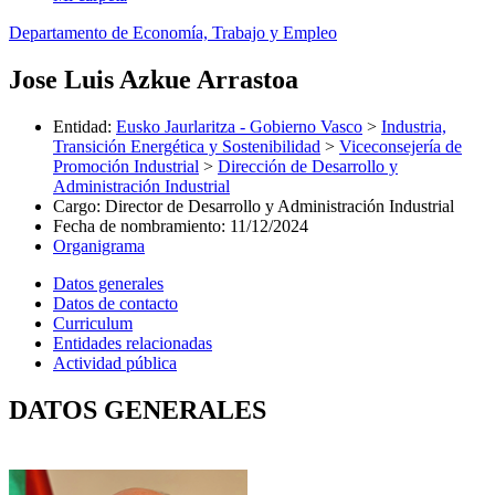
Departamento de Economía, Trabajo y Empleo
Jose Luis Azkue Arrastoa
Entidad
:
Eusko Jaurlaritza - Gobierno Vasco
>
Industria,
Transición Energética y Sostenibilidad
>
Viceconsejería de
Promoción Industrial
>
Dirección de Desarrollo y
Administración Industrial
Cargo
:
Director de Desarrollo y Administración Industrial
Fecha de nombramiento
:
11/12/2024
Organigrama
Datos generales
Datos de contacto
Curriculum
Entidades relacionadas
Actividad pública
DATOS GENERALES