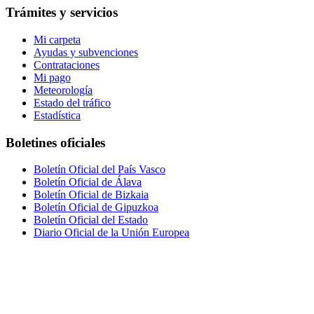
Trámites y servicios
Mi carpeta
Ayudas y subvenciones
Contrataciones
Mi pago
Meteorología
Estado del tráfico
Estadística
Boletines oficiales
Boletín Oficial del País Vasco
Boletín Oficial de Álava
Boletín Oficial de Bizkaia
Boletín Oficial de Gipuzkoa
Boletín Oficial del Estado
Diario Oficial de la Unión Europea