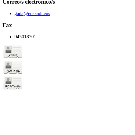
Correo/s electrónico/s
gada@euskadi.eus
Fax
945018701