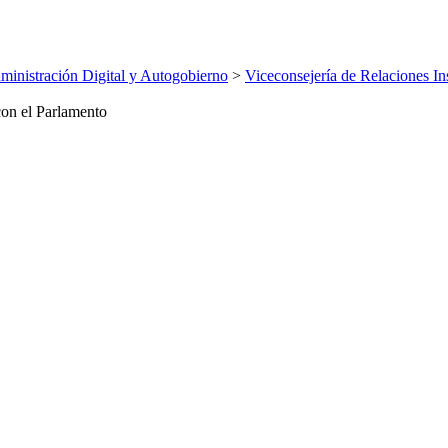
inistración Digital y Autogobierno
>
Viceconsejería de Relaciones Ins
con el Parlamento