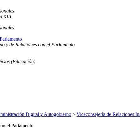
ionales
a XIII
ionales
 Parlamento
rno y de Relaciones con el Parlamento
icios (Educación)
inistración Digital y Autogobierno
>
Viceconsejería de Relaciones Ins
con el Parlamento