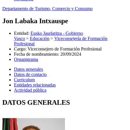
Departamento de Turismo, Comercio y Consumo
Jon Labaka Intxauspe
Entidad
:
Eusko Jaurlaritza - Gobierno
Vasco
>
Educación
>
Viceconsejería de Formación
Profesional
Cargo
:
Viceconsejero de Formación Profesional
Fecha de nombramiento
:
20/09/2024
Organigrama
Datos generales
Datos de contacto
Curriculum
Entidades relacionadas
Actividad pública
DATOS GENERALES