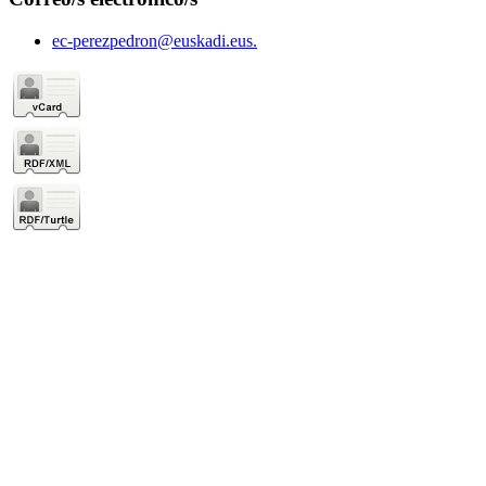
ec-perezpedron@euskadi.eus.