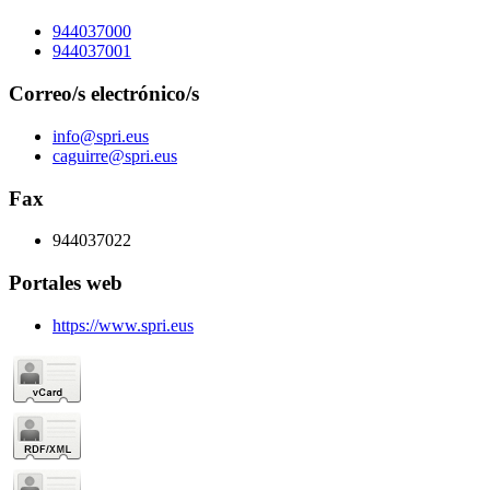
944037000
944037001
Correo/s electrónico/s
info@spri.eus
caguirre@spri.eus
Fax
944037022
Portales web
https://www.spri.eus