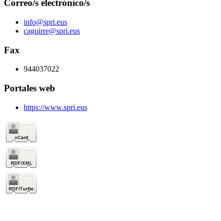
Correo/s electrónico/s
info@spri.eus
caguirre@spri.eus
Fax
944037022
Portales web
https://www.spri.eus