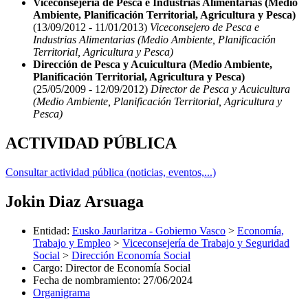
Viceconsejería de Pesca e Industrias Alimentarias (Medio
Ambiente, Planificación Territorial, Agricultura y Pesca)
(13/09/2012 - 11/01/2013)
Viceconsejero de Pesca e
Industrias Alimentarias (Medio Ambiente, Planificación
Territorial, Agricultura y Pesca)
Dirección de Pesca y Acuicultura (Medio Ambiente,
Planificación Territorial, Agricultura y Pesca)
(25/05/2009 - 12/09/2012)
Director de Pesca y Acuicultura
(Medio Ambiente, Planificación Territorial, Agricultura y
Pesca)
ACTIVIDAD PÚBLICA
Consultar actividad pública (noticias, eventos,...)
Jokin Diaz Arsuaga
Entidad
:
Eusko Jaurlaritza - Gobierno Vasco
>
Economía,
Trabajo y Empleo
>
Viceconsejería de Trabajo y Seguridad
Social
>
Dirección Economía Social
Cargo
:
Director de Economía Social
Fecha de nombramiento
:
27/06/2024
Organigrama