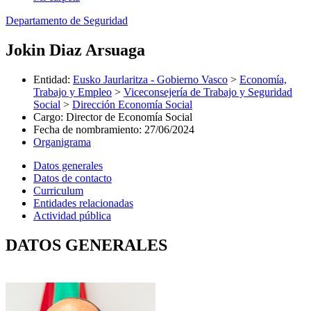
Departamento de Seguridad
Jokin Diaz Arsuaga
Entidad
:
Eusko Jaurlaritza - Gobierno Vasco
>
Economía,
Trabajo y Empleo
>
Viceconsejería de Trabajo y Seguridad
Social
>
Dirección Economía Social
Cargo
:
Director de Economía Social
Fecha de nombramiento
:
27/06/2024
Organigrama
Datos generales
Datos de contacto
Curriculum
Entidades relacionadas
Actividad pública
DATOS GENERALES