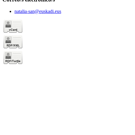
natalia-san@euskadi.eus