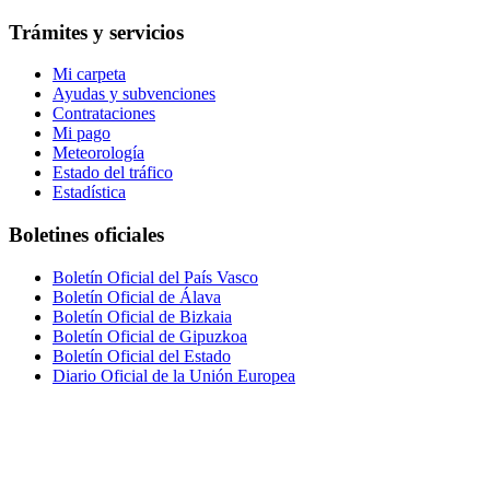
Trámites y servicios
Mi carpeta
Ayudas y subvenciones
Contrataciones
Mi pago
Meteorología
Estado del tráfico
Estadística
Boletines oficiales
Boletín Oficial del País Vasco
Boletín Oficial de Álava
Boletín Oficial de Bizkaia
Boletín Oficial de Gipuzkoa
Boletín Oficial del Estado
Diario Oficial de la Unión Europea