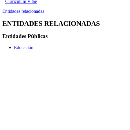
Curriculum Vitae
Entidades relacionadas
ENTIDADES RELACIONADAS
Entidades Públicas
Educación
(08/09/2020 - 24/06/2024)
Consejero de Educación
Legislatura XII
Actividad pública
ACTIVIDAD PÚBLICA
Consultar actividad pública (noticias, eventos,...)
Servicios mas demandados en Euskadi.eus
Información general
Contacto