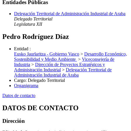
Entidades Públicas
Delegación Territorial de Administración Industrial de Araba
Delegado Territorial
Legislatura XII
Pedro Rodríguez Díaz
Entidad
:
Eusko Jaurlaritza - Gobierno Vasco
>
Desarrollo Económico,
Sostenibilidad y Medio Ambiente
>
Viceconsejería de
Industria
>
Dirección de Proyectos Estratégicos y
Administración Industrial
>
Delegación Territorial de
Administración Industrial de Araba
Cargo
:
Delegado Territorial
Organigrama
Datos de contacto
DATOS DE CONTACTO
Dirección