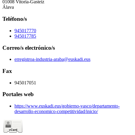
01008 Vitoria-Gasteiz
Álava
Teléfono/s
945017770
945017785
Correo/s electrónico/s
erregistroa-industria-araba@euskadi.eus
Fax
945017051
Portales web
https://www.euskadi.eus/gobierno-vasco/departamento-
desarrollo-economico-competitividad/inicio/