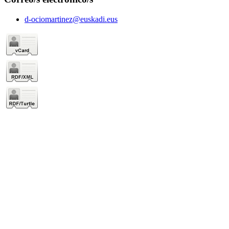
d-ociomartinez@euskadi.eus