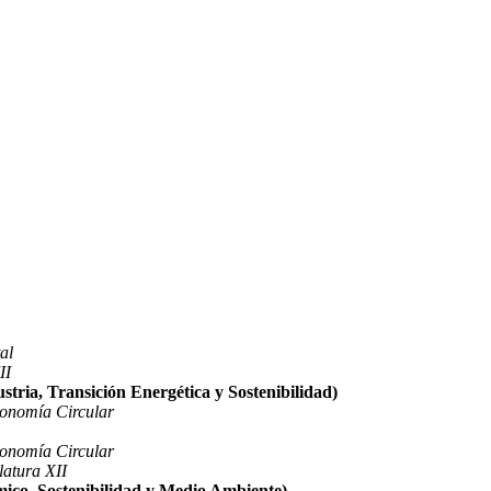
al
II
tria, Transición Energética y Sostenibilidad)
conomía Circular
conomía Circular
latura XII
ico, Sostenibilidad y Medio Ambiente)