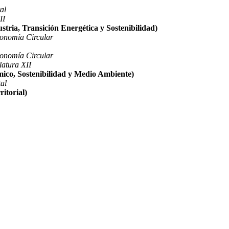
al
II
tria, Transición Energética y Sostenibilidad)
conomía Circular
conomía Circular
latura XII
ico, Sostenibilidad y Medio Ambiente)
al
itorial)