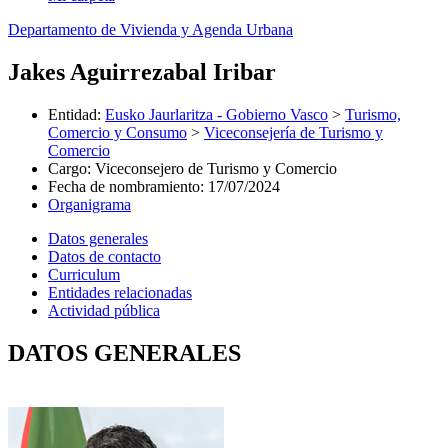
Departamento de Vivienda y Agenda Urbana
Jakes Aguirrezabal Iribar
Entidad
:
Eusko Jaurlaritza - Gobierno Vasco
>
Turismo,
Comercio y Consumo
>
Viceconsejería de Turismo y
Comercio
Cargo
:
Viceconsejero de Turismo y Comercio
Fecha de nombramiento
:
17/07/2024
Organigrama
Datos generales
Datos de contacto
Curriculum
Entidades relacionadas
Actividad pública
DATOS GENERALES