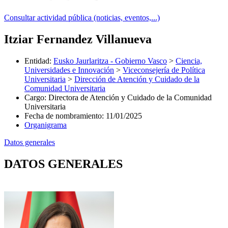
Consultar actividad pública (noticias, eventos,...)
Itziar Fernandez Villanueva
Entidad
:
Eusko Jaurlaritza - Gobierno Vasco
>
Ciencia,
Universidades e Innovación
>
Viceconsejería de Política
Universitaria
>
Dirección de Atención y Cuidado de la
Comunidad Universitaria
Cargo
:
Directora de Atención y Cuidado de la Comunidad
Universitaria
Fecha de nombramiento
:
11/01/2025
Organigrama
Datos generales
DATOS GENERALES