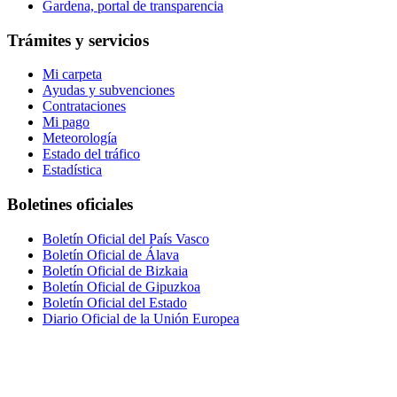
Gardena, portal de transparencia
Trámites y servicios
Mi carpeta
Ayudas y subvenciones
Contrataciones
Mi pago
Meteorología
Estado del tráfico
Estadística
Boletines oficiales
Boletín Oficial del País Vasco
Boletín Oficial de Álava
Boletín Oficial de Bizkaia
Boletín Oficial de Gipuzkoa
Boletín Oficial del Estado
Diario Oficial de la Unión Europea