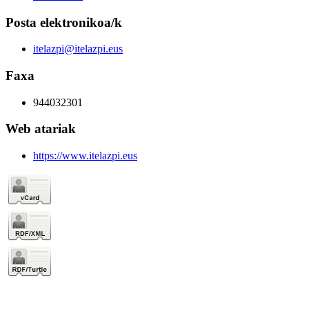
Posta elektronikoa/k
itelazpi@itelazpi.eus
Faxa
944032301
Web atariak
https://www.itelazpi.eus