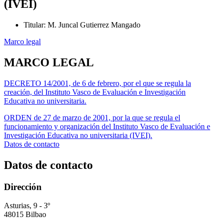
(IVEI)
Titular
:
M. Juncal Gutierrez Mangado
Marco legal
MARCO LEGAL
DECRETO 14/2001, de 6 de febrero, por el que se regula la
creación, del Instituto Vasco de Evaluación e Investigación
Educativa no universitaria.
ORDEN de 27 de marzo de 2001, por la que se regula el
funcionamiento y organización del Instituto Vasco de Evaluación e
Investigación Educativa no universitaria (IVEI).
Datos de contacto
Datos de contacto
Dirección
Asturias, 9 - 3º
48015 Bilbao