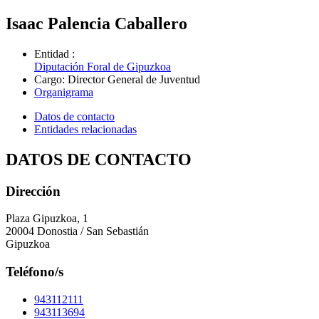
Isaac Palencia Caballero
Entidad
:
Diputación Foral de Gipuzkoa
Cargo
:
Director General de Juventud
Organigrama
Datos de contacto
Entidades relacionadas
DATOS DE CONTACTO
Dirección
Plaza Gipuzkoa, 1
20004 Donostia / San Sebastián
Gipuzkoa
Teléfono/s
943112111
943113694