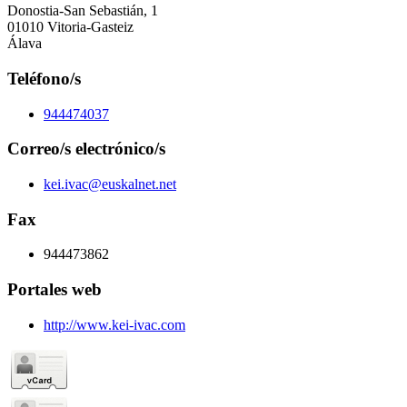
Donostia-San Sebastián, 1
01010 Vitoria-Gasteiz
Álava
Teléfono/s
944474037
Correo/s electrónico/s
kei.ivac@euskalnet.net
Fax
944473862
Portales web
http://www.kei-ivac.com