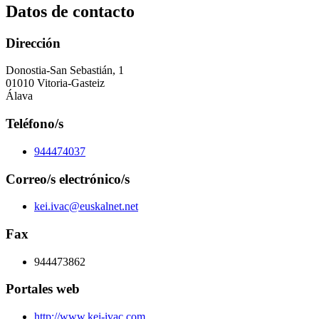
Datos de contacto
Dirección
Donostia-San Sebastián, 1
01010 Vitoria-Gasteiz
Álava
Teléfono/s
944474037
Correo/s electrónico/s
kei.ivac@euskalnet.net
Fax
944473862
Portales web
http://www.kei-ivac.com