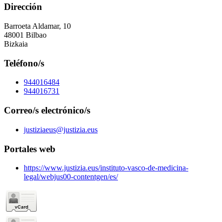
Dirección
Barroeta Aldamar, 10
48001 Bilbao
Bizkaia
Teléfono/s
944016484
944016731
Correo/s electrónico/s
justiziaeus@justizia.eus
Portales web
https://www.justizia.eus/instituto-vasco-de-medicina-
legal/webjus00-contentgen/es/