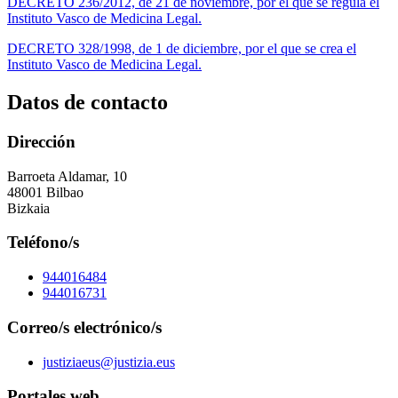
DECRETO 236/2012, de 21 de noviembre, por el que se regula el
Instituto Vasco de Medicina Legal.
DECRETO 328/1998, de 1 de diciembre, por el que se crea el
Instituto Vasco de Medicina Legal.
Datos de contacto
Dirección
Barroeta Aldamar, 10
48001 Bilbao
Bizkaia
Teléfono/s
944016484
944016731
Correo/s electrónico/s
justiziaeus@justizia.eus
Portales web