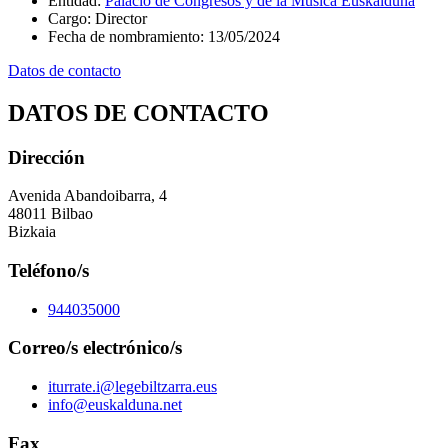
Entidad
:
Palacio de Congresos y de la Música Euskalduna
Cargo
:
Director
Fecha de nombramiento
:
13/05/2024
Datos de contacto
DATOS DE CONTACTO
Dirección
Avenida Abandoibarra, 4
48011 Bilbao
Bizkaia
Teléfono/s
944035000
Correo/s electrónico/s
iturrate.i@legebiltzarra.eus
info@euskalduna.net
Fax