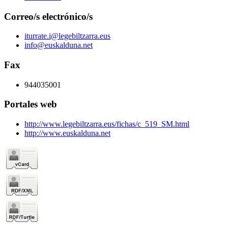
Correo/s electrónico/s
iturrate.i@legebiltzarra.eus
info@euskalduna.net
Fax
944035001
Portales web
http://www.legebiltzarra.eus/fichas/c_519_SM.html
http://www.euskalduna.net