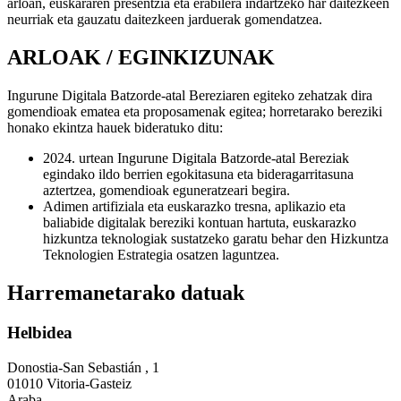
arloan, euskararen presentzia eta erabilera indartzeko har daitezkeen
neurriak eta gauzatu daitezkeen jarduerak gomendatzea.
ARLOAK / EGINKIZUNAK
Ingurune Digitala Batzorde-atal Bereziaren egiteko zehatzak dira
gomendioak ematea eta proposamenak egitea; horretarako bereziki
honako ekintza hauek bideratuko ditu:
2024. urtean Ingurune Digitala Batzorde-atal Bereziak
egindako ildo berrien egokitasuna eta bideragarritasuna
aztertzea, gomendioak eguneratzeari begira.
Adimen artifiziala eta euskarazko tresna, aplikazio eta
baliabide digitalak bereziki kontuan hartuta, euskarazko
hizkuntza teknologiak sustatzeko garatu behar den Hizkuntza
Teknologien Estrategia osatzen laguntzea.
Harremanetarako datuak
Helbidea
Donostia-San Sebastián , 1
01010 Vitoria-Gasteiz
Araba