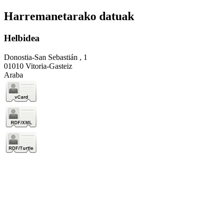
Harremanetarako datuak
Helbidea
Donostia-San Sebastián , 1
01010 Vitoria-Gasteiz
Araba