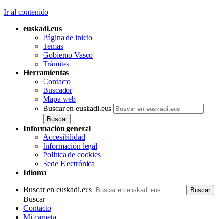
Ir al contenido
euskadi.eus
Página de inicio
Temas
Gobierno Vasco
Trámites
Herramientas
Contacto
Buscador
Mapa web
Buscar en euskadi.eus
Información general
Accesibilidad
Información legal
Política de cookies
Sede Electrónica
Idioma
Buscar en euskadi.eus
Buscar
Contacto
Mi carpeta