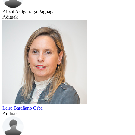
Aitzol Astigarraga Pagoaga
Adituak
Leire Barañano Orbe
Adituak