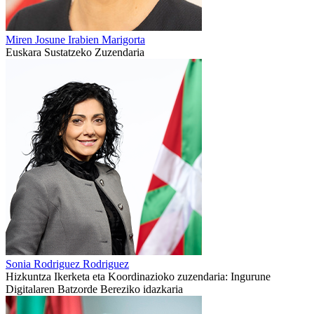
Miren Josune Irabien Marigorta
Euskara Sustatzeko Zuzendaria
Sonia Rodriguez Rodriguez
Hizkuntza Ikerketa eta Koordinazioko zuzendaria: Ingurune
Digitalaren Batzorde Bereziko idazkaria