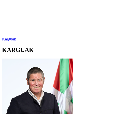
Karguak
KARGUAK