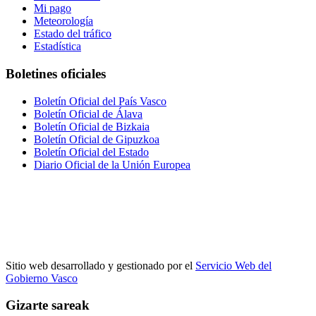
Mi pago
Meteorología
Estado del tráfico
Estadística
Boletines oficiales
Boletín Oficial del País Vasco
Boletín Oficial de Álava
Boletín Oficial de Bizkaia
Boletín Oficial de Gipuzkoa
Boletín Oficial del Estado
Diario Oficial de la Unión Europea
Sitio web desarrollado y gestionado por el
Servicio Web del
Gobierno Vasco
Gizarte sareak