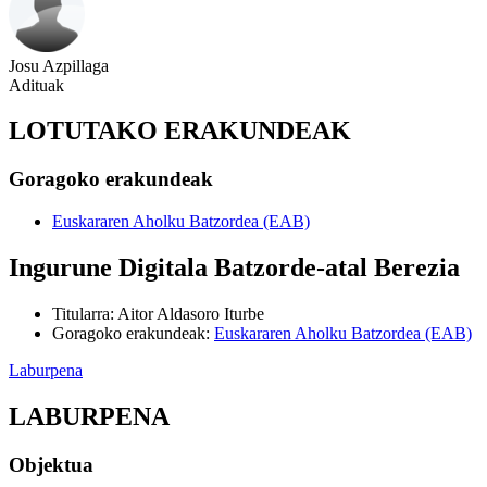
Josu Azpillaga
Adituak
LOTUTAKO ERAKUNDEAK
Goragoko erakundeak
Euskararen Aholku Batzordea (EAB)
Ingurune Digitala Batzorde-atal Berezia
Titularra
:
Aitor Aldasoro Iturbe
Goragoko erakundeak
:
Euskararen Aholku Batzordea (EAB)
Laburpena
LABURPENA
Objektua