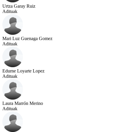
Urtza Garay Ruiz
Adituak
Mari Luz Guenaga Gomez
Adituak
Edurne Loyarte Lopez
Adituak
Laura Marrón Merino
Adituak