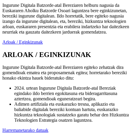
Ingurune Digitala Batzorde-atal Bereziaren helburu nagusia da
Euskararen Aholku Batzorde Osoari laguntzea bere eginkizunetan,
bereziki ingurune digitalean. Ildo horretatik, bere egiteko nagusia
izango da ingurune digitalean, eta, bereziki, hizkuntza teknologien
arloan, euskararen presentzia eta erabilera indartzeko har daitezkeen
neurriak eta gauzatu daitezkeen jarduerak gomendatzea.
Arloak / Eginkizunak
ARLOAK / EGINKIZUNAK
Ingurune Digitala Batzorde-atal Bereziaren egiteko zehatzak dira
gomendioak ematea eta proposamenak egitea; horretarako bereziki
honako ekintza hauek bideratuko ditu:
2024. urtean Ingurune Digitala Batzorde-atal Bereziak
egindako ildo berrien egokitasuna eta bideragarritasuna
aztertzea, gomendioak eguneratzeari begira.
Adimen artifiziala eta euskarazko tresna, aplikazio eta
baliabide digitalak bereziki kontuan hartuta, euskarazko
hizkuntza teknologiak sustatzeko garatu behar den Hizkuntza
Teknologien Estrategia osatzen laguntzea.
Harremanetarako datuak