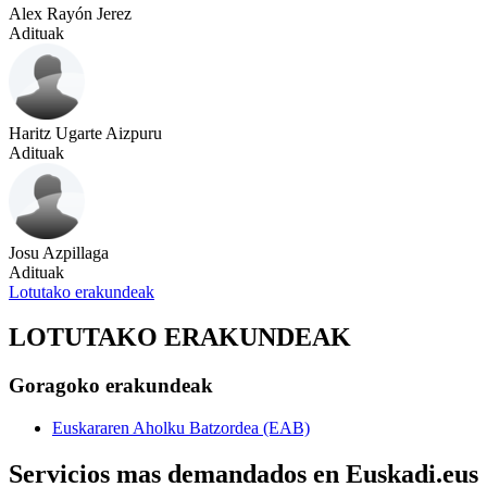
Alex Rayón Jerez
Adituak
Haritz Ugarte Aizpuru
Adituak
Josu Azpillaga
Adituak
Lotutako erakundeak
LOTUTAKO ERAKUNDEAK
Goragoko erakundeak
Euskararen Aholku Batzordea (EAB)
Servicios mas demandados en Euskadi.eus