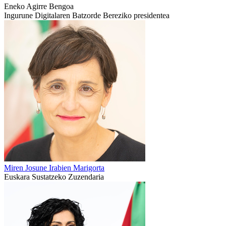
Eneko Agirre Bengoa
Ingurune Digitalaren Batzorde Bereziko presidentea
Miren Josune Irabien Marigorta
Euskara Sustatzeko Zuzendaria