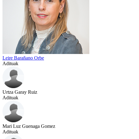
Leire Barañano Orbe
Adituak
Urtza Garay Ruiz
Adituak
Mari Luz Guenaga Gomez
Adituak