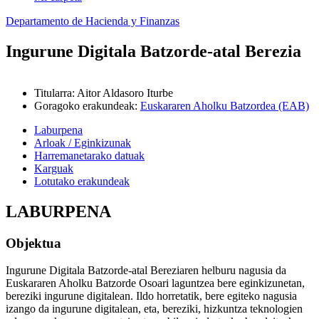
Departamento de Hacienda y Finanzas
Ingurune Digitala Batzorde-atal Berezia
Titularra
:
Aitor Aldasoro Iturbe
Goragoko erakundeak
:
Euskararen Aholku Batzordea (EAB)
Laburpena
Arloak / Eginkizunak
Harremanetarako datuak
Karguak
Lotutako erakundeak
LABURPENA
Objektua
Ingurune Digitala Batzorde-atal Bereziaren helburu nagusia da
Euskararen Aholku Batzorde Osoari laguntzea bere eginkizunetan,
bereziki ingurune digitalean. Ildo horretatik, bere egiteko nagusia
izango da ingurune digitalean, eta, bereziki, hizkuntza teknologien