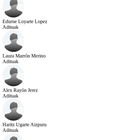
Edurne Loyarte Lopez
Adituak
Laura Marrón Merino
Adituak
Alex Rayón Jerez
Adituak
Haritz Ugarte Aizpuru
Adituak