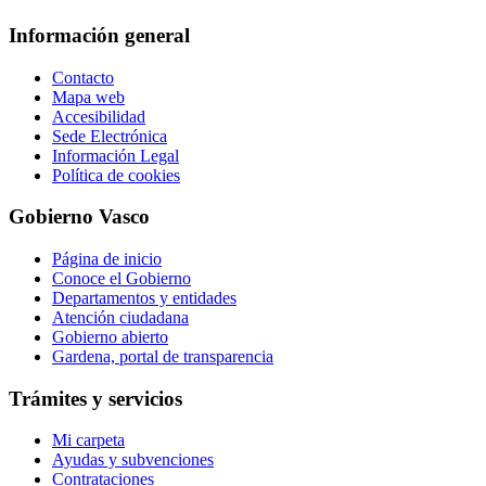
Información general
Contacto
Mapa web
Accesibilidad
Sede Electrónica
Información Legal
Política de cookies
Gobierno Vasco
Página de inicio
Conoce el Gobierno
Departamentos y entidades
Atención ciudadana
Gobierno abierto
Gardena, portal de transparencia
Trámites y servicios
Mi carpeta
Ayudas y subvenciones
Contrataciones