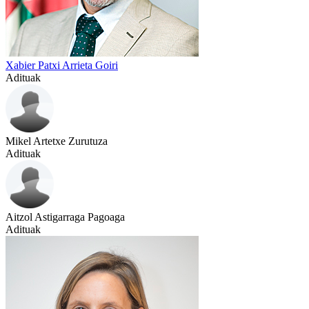
Xabier Patxi Arrieta Goiri
Adituak
Mikel Artetxe Zurutuza
Adituak
Aitzol Astigarraga Pagoaga
Adituak