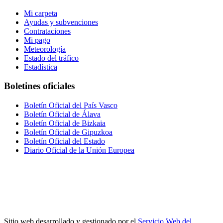
Mi carpeta
Ayudas y subvenciones
Contrataciones
Mi pago
Meteorología
Estado del tráfico
Estadística
Boletines oficiales
Boletín Oficial del País Vasco
Boletín Oficial de Álava
Boletín Oficial de Bizkaia
Boletín Oficial de Gipuzkoa
Boletín Oficial del Estado
Diario Oficial de la Unión Europea
Sitio web desarrollado y gestionado por el
Servicio Web del