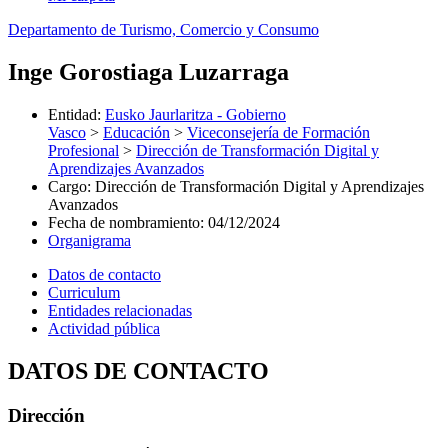
Departamento de Turismo, Comercio y Consumo
Inge Gorostiaga Luzarraga
Entidad
:
Eusko Jaurlaritza - Gobierno
Vasco
>
Educación
>
Viceconsejería de Formación
Profesional
>
Dirección de Transformación Digital y
Aprendizajes Avanzados
Cargo
:
Dirección de Transformación Digital y Aprendizajes
Avanzados
Fecha de nombramiento
:
04/12/2024
Organigrama
Datos de contacto
Curriculum
Entidades relacionadas
Actividad pública
DATOS DE CONTACTO
Dirección