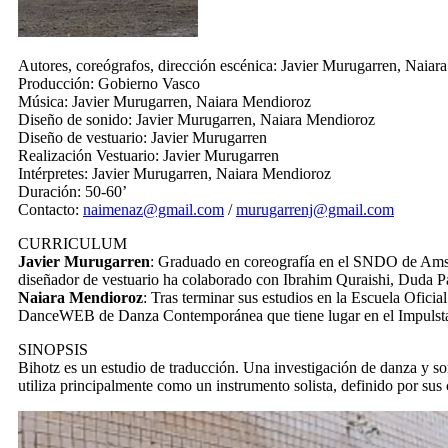
Autores, coreógrafos, dirección escénica:
Javier Murugarren, Naiar
Producción:
Gobierno Vasco
Música:
Javier Murugarren, Naiara Mendioroz
Diseño de sonido:
Javier Murugarren, Naiara Mendioroz
Diseño de vestuario:
Javier Murugarren
Realización Vestuario:
Javier Murugarren
Intérpretes:
Javier Murugarren, Naiara Mendioroz
Duración:
50-60’
Contacto:
naimenaz@gmail.com
/
murugarrenj@gmail.com
CURRICULUM
Javier Murugarren
: Graduado en coreografía en el SNDO de Amster
diseñador de vestuario ha colaborado con Ibrahim Quraishi, Duda
Naiara Mendioroz
: Tras terminar sus estudios en la Escuela Ofic
DanceWEB de Danza Contemporánea que tiene lugar en el Impulstanz 
SINOPSIS
Bihotz es un estudio de traducción. Una investigación de danza y s
utiliza principalmente como un instrumento solista, definido por sus