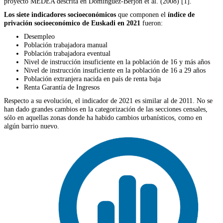
proyecto MEDEA descrita en Dominguez-Berjon et al. (2008) [1].
Los siete indicadores socioeconómicos
que componen el
índice de
privación socioeconómico de Euskadi en 2021
fueron:
Desempleo
Población trabajadora manual
Población trabajadora eventual
Nivel de instrucción insuficiente en la población de 16 y más años
Nivel de instrucción insuficiente en la población de 16 a 29 años
Población extranjera nacida en país de renta baja
Renta Garantía de Ingresos
Respecto a su evolución, el indicador de 2021 es similar al de 2011. No se
han dado grandes cambios en la categorización de las secciones censales,
sólo en aquellas zonas donde ha habido cambios urbanísticos, como en
algún barrio nuevo.