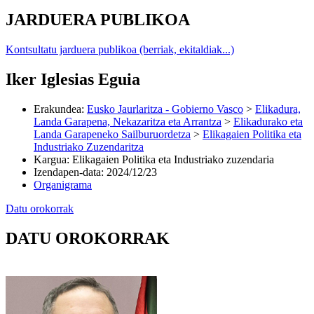
JARDUERA PUBLIKOA
Kontsultatu jarduera publikoa (berriak, ekitaldiak...)
Iker Iglesias Eguia
Erakundea
:
Eusko Jaurlaritza - Gobierno Vasco
>
Elikadura,
Landa Garapena, Nekazaritza eta Arrantza
>
Elikadurako eta
Landa Garapeneko Sailburuordetza
>
Elikagaien Politika eta
Industriako Zuzendaritza
Kargua
:
Elikagaien Politika eta Industriako zuzendaria
Izendapen-data
:
2024/12/23
Organigrama
Datu orokorrak
DATU OROKORRAK