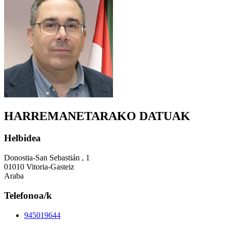
HARREMANETARAKO DATUAK
Helbidea
Donostia-San Sebastián , 1
01010 Vitoria-Gasteiz
Araba
Telefonoa/k
945019644