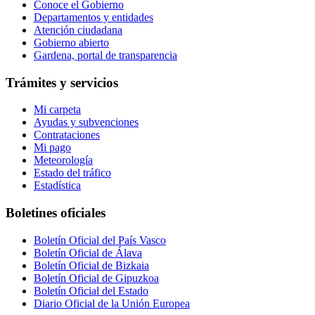
Conoce el Gobierno
Departamentos y entidades
Atención ciudadana
Gobierno abierto
Gardena, portal de transparencia
Trámites y servicios
Mi carpeta
Ayudas y subvenciones
Contrataciones
Mi pago
Meteorología
Estado del tráfico
Estadística
Boletines oficiales
Boletín Oficial del País Vasco
Boletín Oficial de Álava
Boletín Oficial de Bizkaia
Boletín Oficial de Gipuzkoa
Boletín Oficial del Estado
Diario Oficial de la Unión Europea