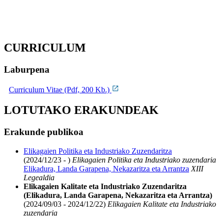
CURRICULUM
Laburpena
Curriculum Vitae (Pdf, 200 Kb.)
LOTUTAKO ERAKUNDEAK
Erakunde publikoa
Elikagaien Politika eta Industriako Zuzendaritza
(2024/12/23 - )
Elikagaien Politika eta Industriako zuzendaria
Elikadura, Landa Garapena, Nekazaritza eta Arrantza
XIII
Legealdia
Elikagaien Kalitate eta Industriako Zuzendaritza
(Elikadura, Landa Garapena, Nekazaritza eta Arrantza)
(2024/09/03 - 2024/12/22)
Elikagaien Kalitate eta Industriako
zuzendaria