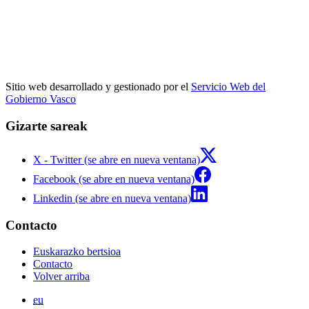
Sitio web desarrollado y gestionado por el
Servicio Web del
Gobierno Vasco
Gizarte sareak
X - Twitter (se abre en nueva ventana)
Facebook (se abre en nueva ventana)
Linkedin (se abre en nueva ventana)
Contacto
Euskarazko bertsioa
Contacto
Volver arriba
eu