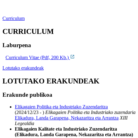
Curriculum
CURRICULUM
Laburpena
Curriculum Vitae (Pdf, 200 Kb.)
Lotutako erakundeak
LOTUTAKO ERAKUNDEAK
Erakunde publikoa
Elikagaien Politika eta Industriako Zuzendaritza
(2024/12/23 - )
Elikagaien Politika eta Industriako zuzendaria
Elikadura, Landa Garapena, Nekazaritza eta Arrantza
XIII
Legealdia
Elikagaien Kalitate eta Industriako Zuzendaritza
(Elikadura, Landa Garapena, Nekazaritza eta Arrantza)