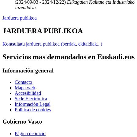
(2024/09/03 - 2024/12/22)
Elikagaien Kalitate eta Industriako
zuzendaria
Jarduera publikoa
JARDUERA PUBLIKOA
Kontsultatu jarduera publikoa (berriak, ekitaldiak...)
Servicios mas demandados en Euskadi.eus
Información general
Contacto
Mapa web
Accesibilidad
Sede Electrónica
Información Legal
Política de cookies
Gobierno Vasco
Página de inicio