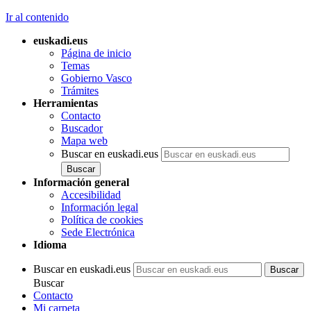
Ir al contenido
euskadi.eus
Página de inicio
Temas
Gobierno Vasco
Trámites
Herramientas
Contacto
Buscador
Mapa web
Buscar en euskadi.eus
Información general
Accesibilidad
Información legal
Política de cookies
Sede Electrónica
Idioma
Buscar en euskadi.eus
Buscar
Contacto
Mi carpeta