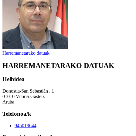
Harremanetarako datuak
HARREMANETARAKO DATUAK
Helbidea
Donostia-San Sebastián , 1
01010 Vitoria-Gasteiz
Araba
Telefonoa/k
945019644