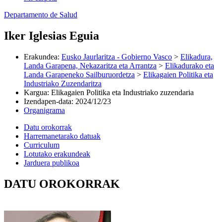
Departamento de Salud
Iker Iglesias Eguia
Erakundea
:
Eusko Jaurlaritza - Gobierno Vasco
>
Elikadura,
Landa Garapena, Nekazaritza eta Arrantza
>
Elikadurako eta
Landa Garapeneko Sailburuordetza
>
Elikagaien Politika eta
Industriako Zuzendaritza
Kargua
:
Elikagaien Politika eta Industriako zuzendaria
Izendapen-data
:
2024/12/23
Organigrama
Datu orokorrak
Harremanetarako datuak
Curriculum
Lotutako erakundeak
Jarduera publikoa
DATU OROKORRAK