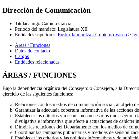
Dirección de Comunicación
Titular
:
Iñigo Camino Garcia
Periodo del mandato
:
Legislatura XII
Entidades superiores
:
Eusko Jaurlaritza - Gobierno Vasco
>
Igu
Áreas / Funciones
Datos de contacto
Cargos
Entidades relacionadas
ÁREAS / FUNCIONES
Bajo la dependencia orgánica del Consejero o Consejera, a la Direcci
ejercicio de las siguientes funciones:
Relaciones con los medios de comunicación social, al objeto de f
Garantizar la adecuada cobertura informativa de las acciones d
Establecer los criterios y mecanismos necesarios que aseguren 
divulgativa e informativa que afecte a actuaciones de carácter in
Dirigir las relaciones del Departamento con los medios de com
Coordinar las campañas publicitarias y medidas de sensibilizac
Establecer los criterios y las políticas informativas y de publici