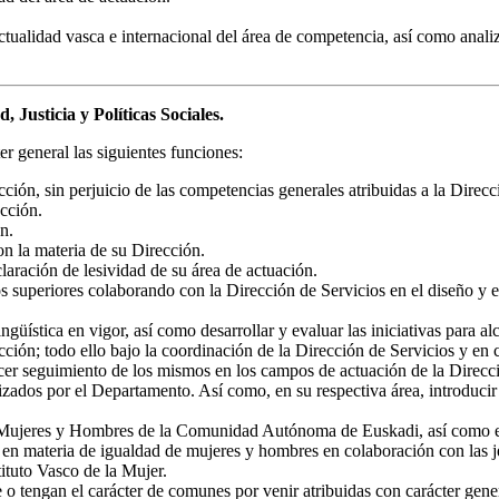
ctualidad vasca e internacional del área de competencia, así como analiz
 Justicia y Políticas Sociales.
r general las siguientes funciones:
cción, sin perjuicio de las competencias generales atribuidas a la Direcc
ección.
n.
n la materia de su Dirección.
laración de lesividad de su área de actuación.
s superiores colaborando con la Dirección de Servicios en el diseño y e
güística en vigor, así como desarrollar y evaluar las iniciativas para a
cción; todo ello bajo la coordinación de la Dirección de Servicios y en 
cer seguimiento de los mismos en los campos de actuación de la Direcció
ados por el Departamento. Así como, en su respectiva área, introducir cr
e Mujeres y Hombres de la Comunidad Autónoma de Euskadi, así como ejec
s en materia de igualdad de mujeres y hombres en colaboración con las je
ituto Vasco de la Mujer.
o tengan el carácter de comunes por venir atribuidas con carácter gener