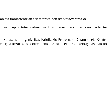
eta transferentzian erreferentea den ikerketa-zentroa da.
ng-era aplikatutako adimen artifiziala, makinen eta prozesuen zehaztas
a eta Zehaztasun Ingeniaritza, Fabrikazio Prozesuak, Dinamika eta Kon
a energia bezalako sektoreen lehiakortasuna eta produkzio-gaitasunak h