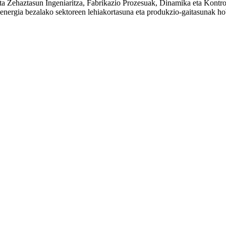
a eta Zehaztasun Ingeniaritza, Fabrikazio Prozesuak, Dinamika eta Kon
a energia bezalako sektoreen lehiakortasuna eta produkzio-gaitasunak h