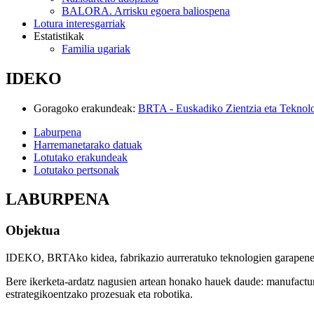
BALORA. Arrisku egoera baliospena
Lotura interesgarriak
Estatistikak
Familia ugariak
IDEKO
Goragoko erakundeak
:
BRTA - Euskadiko Zientzia eta Teknol
Laburpena
Harremanetarako datuak
Lotutako erakundeak
Lotutako pertsonak
LABURPENA
Objektua
IDEKO, BRTAko kidea, fabrikazio aurreratuko teknologien garapenean 
Bere ikerketa-ardatz nagusien artean honako hauek daude: manufacturi
estrategikoentzako prozesuak eta robotika.