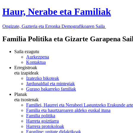
Haur, Nerabe eta Familiak
Ongizate, Gazteria eta Erronka Demografikoaren Saila
Familia Politika eta Gizarte Garapena Sa
Saila ezagutu
Aurkezpena
Kontaktua
Erregistroak
eta izapideak
Izatezko bikoteak
Jardunaldial eta mintegiak
Guraso bakarreko familiak
Planak
eta txostenak
Familiei, Haurrei eta Nerabeei Laguntzeko Erakunde art
Familia eta haurtzaroaren aldeko euskal ituna
Familia politika
Harreta goiztiarra
Harrera protokoloak
Egonline: unitate didaktikoak