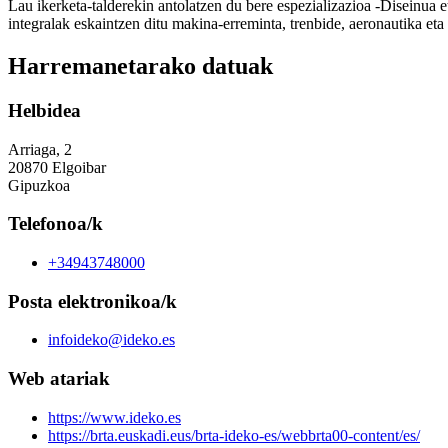
Lau ikerketa-talderekin antolatzen du bere espezializazioa -Diseinu
integralak eskaintzen ditu makina-erreminta, trenbide, aeronautika et
Harremanetarako datuak
Helbidea
Arriaga, 2
20870 Elgoibar
Gipuzkoa
Telefonoa/k
+34943748000
Posta elektronikoa/k
infoideko@ideko.es
Web atariak
https://www.ideko.es
https://brta.euskadi.eus/brta-ideko-es/webbrta00-content/es/