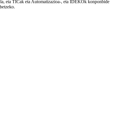
trola, eta TICak eta Automatizazioa-, eta IDEKOk konponbide
obetzeko.