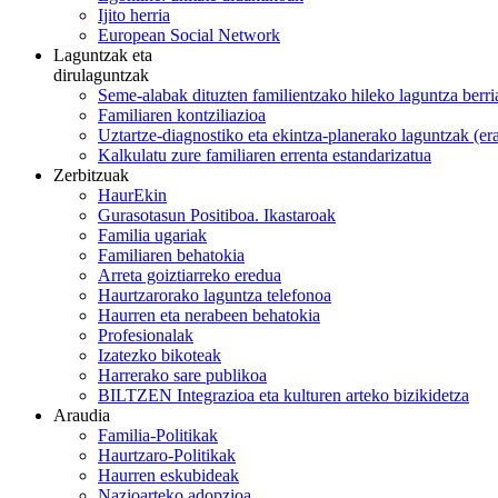
Ijito herria
European Social Network
Laguntzak eta
dirulaguntzak
Seme-alabak dituzten familientzako hileko laguntza berri
Familiaren kontziliazioa
Uztartze-diagnostiko eta ekintza-planerako laguntzak (e
Kalkulatu zure familiaren errenta estandarizatua
Zerbitzuak
HaurEkin
Gurasotasun Positiboa. Ikastaroak
Familia ugariak
Familiaren behatokia
Arreta goiztiarreko eredua
Haurtzarorako laguntza telefonoa
Haurren eta nerabeen behatokia
Profesionalak
Izatezko bikoteak
Harrerako sare publikoa
BILTZEN Integrazioa eta kulturen arteko bizikidetza
Araudia
Familia-Politikak
Haurtzaro-Politikak
Haurren eskubideak
Nazioarteko adopzioa