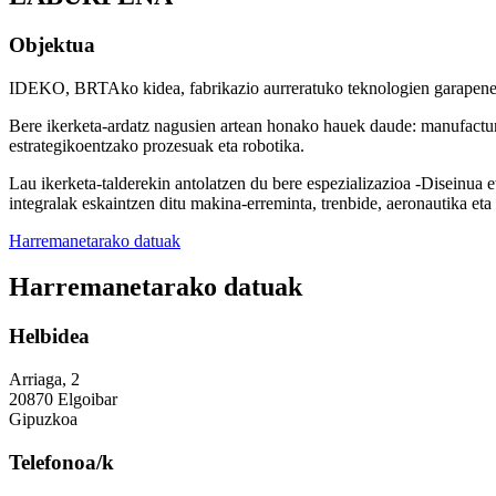
Objektua
IDEKO, BRTAko kidea, fabrikazio aurreratuko teknologien garapenean 
Bere ikerketa-ardatz nagusien artean honako hauek daude: manufacturi
estrategikoentzako prozesuak eta robotika.
Lau ikerketa-talderekin antolatzen du bere espezializazioa -Diseinu
integralak eskaintzen ditu makina-erreminta, trenbide, aeronautika et
Harremanetarako datuak
Harremanetarako datuak
Helbidea
Arriaga, 2
20870 Elgoibar
Gipuzkoa
Telefonoa/k