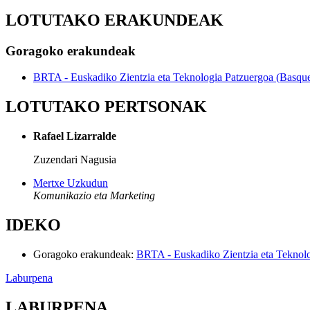
LOTUTAKO ERAKUNDEAK
Goragoko erakundeak
BRTA - Euskadiko Zientzia eta Teknologia Patzuergoa (Basqu
LOTUTAKO PERTSONAK
Rafael Lizarralde
Zuzendari Nagusia
Mertxe Uzkudun
Komunikazio eta Marketing
IDEKO
Goragoko erakundeak
:
BRTA - Euskadiko Zientzia eta Teknol
Laburpena
LABURPENA