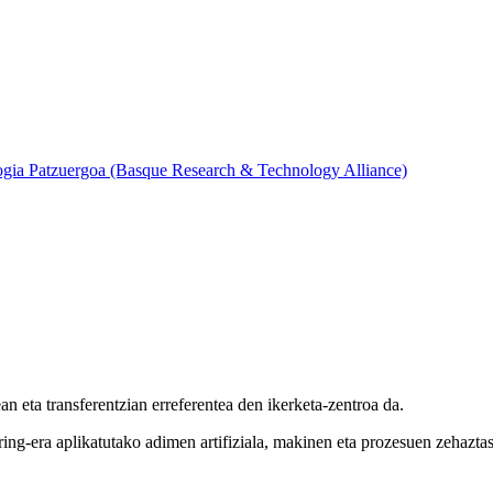
ogia Patzuergoa (Basque Research & Technology Alliance)
eta transferentzian erreferentea den ikerketa-zentroa da.
ng-era aplikatutako adimen artifiziala, makinen eta prozesuen zehaztas