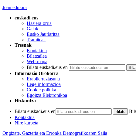
Joan edukira
euskadi.eus
Hasiera-orria
Gaiak
Eusko Jaurlaritza
Tramiteak
Tresnak
Kontaktua
Bilatzailea
Web-mapa
Bilatu euskadi.eus-en
Informazio Orokorra
Erabilerraztasuna
Lege-informazioa
Cookie politika
Egoitza Elektronikoa
Hizkuntza
Bilatu euskadi.eus-en
Bil
Kontaktua
Nire karpeta
Ongizate, Gazteria eta Erronka Demografikoaren Saila