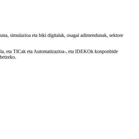
una, simulazioa eta biki digitalak, osagai adimendunak, sektore
trola, eta TICak eta Automatizazioa-, eta IDEKOk konponbide
obetzeko.