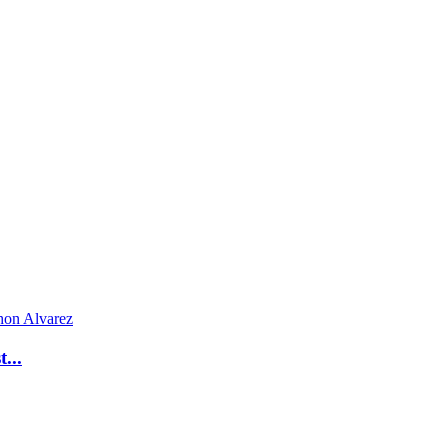
hon Alvarez
...