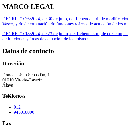
MARCO LEGAL
DECRETO 36/2024, de 30 de julio, del Lehendakari, de modificación
Vasco, y de determinación de funciones y áreas de actuación de los m
DECRETO 18/2024, de 23 de junio, del Lehendakari, de creación, su
de funciones y áreas de actuación de los mismos.
Datos de contacto
Dirección
Donostia-San Sebastián, 1
01010 Vitoria-Gasteiz
Álava
Teléfono/s
012
945018000
Fax