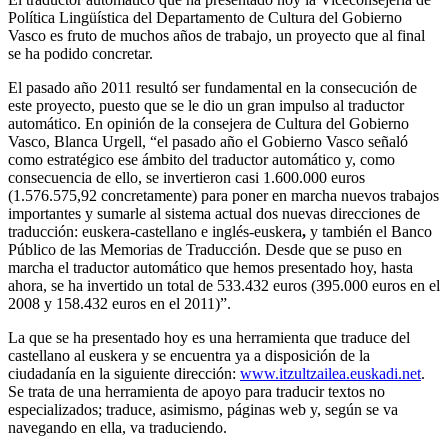
Política Lingüística del Departamento de Cultura del Gobierno
Vasco es fruto de muchos años de trabajo, un proyecto que al final
se ha podido concretar.
El pasado año 2011 resultó ser fundamental en la consecución de
este proyecto, puesto que se le dio un gran impulso al traductor
automático. En opinión de la consejera de Cultura del Gobierno
Vasco, Blanca Urgell, “el pasado año el Gobierno Vasco señaló
como estratégico ese ámbito del traductor automático y, como
consecuencia de ello, se invertieron casi 1.600.000 euros
(1.576.575,92 concretamente) para poner en marcha nuevos trabajos
importantes y sumarle al sistema actual dos nuevas direcciones de
traducción: euskera-castellano e inglés-euskera
,
y también el Banco
Público de las Memorias de Traducción. Desde que se puso en
marcha el traductor automático que hemos presentado hoy, hasta
ahora, se ha invertido un total de 533.432 euros (395.000 euros en el
2008 y 158.432 euros en el 2011)”.
La que se ha presentado hoy es una herramienta que traduce del
castellano al euskera y se encuentra ya a disposición de la
ciudadanía en la siguiente dirección:
www.itzultzailea.euskadi.net
.
Se trata de una herramienta de apoyo para traducir textos no
especializados; traduce, asimismo, páginas web y, según se va
navegando en ella, va traduciendo.