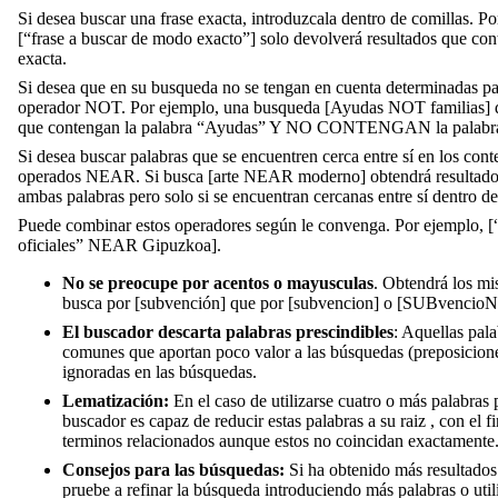
Si desea buscar una frase exacta, introduzcala dentro de comillas. P
[“frase a buscar de modo exacto”] solo devolverá resultados que con
exacta.
Si desea que en su busqueda no se tengan en cuenta determinadas pala
operador NOT. Por ejemplo, una busqueda [Ayudas NOT familias] d
que contengan la palabra “Ayudas” Y NO CONTENGAN la palabra
Si desea buscar palabras que se encuentren cerca entre sí en los conte
operados NEAR. Si busca [arte NEAR moderno] obtendrá resultado
ambas palabras pero solo si se encuentran cercanas entre sí dentro de
Puede combinar estos operadores según le convenga. Por ejemplo, 
oficiales” NEAR Gipuzkoa].
No se preocupe por acentos o mayusculas
. Obtendrá los mi
busca por [subvención] que por [subvencion] o [SUBvencioN
El buscador descarta palabras prescindibles
: Aquellas pal
comunes que aportan poco valor a las búsquedas (preposiciones,
ignoradas en las búsquedas.
Lematización:
En el caso de utilizarse cuatro o más palabras 
buscador es capaz de reducir estas palabras a su raiz , con el f
terminos relacionados aunque estos no coincidan exactamente
Consejos para las búsquedas:
Si ha obtenido más resultados
pruebe a refinar la búsqueda introduciendo más palabras o uti