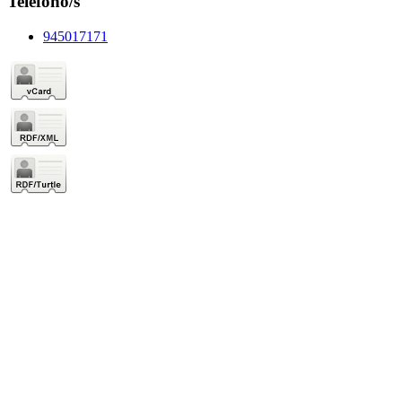
Teléfono/s
945017171