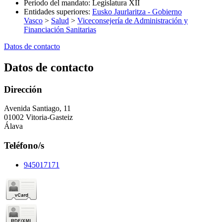
Periodo del mandato
:
Legislatura XII
Entidades superiores
:
Eusko Jaurlaritza - Gobierno
Vasco
>
Salud
>
Viceconsejería de Administración y
Financiación Sanitarias
Datos de contacto
Datos de contacto
Dirección
Avenida Santiago, 11
01002 Vitoria-Gasteiz
Álava
Teléfono/s
945017171