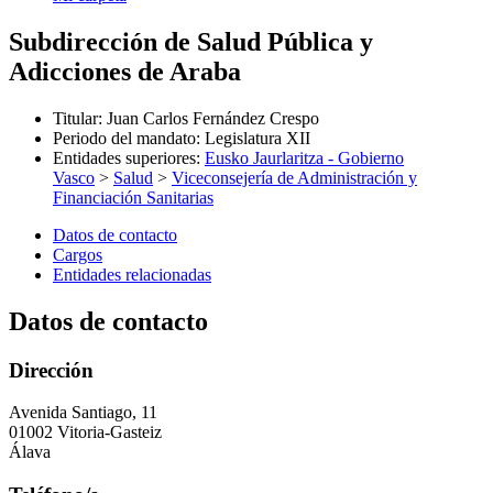
Subdirección de Salud Pública y
Adicciones de Araba
Titular
:
Juan Carlos Fernández Crespo
Periodo del mandato
:
Legislatura XII
Entidades superiores
:
Eusko Jaurlaritza - Gobierno
Vasco
>
Salud
>
Viceconsejería de Administración y
Financiación Sanitarias
Datos de contacto
Cargos
Entidades relacionadas
Datos de contacto
Dirección
Avenida Santiago, 11
01002 Vitoria-Gasteiz
Álava