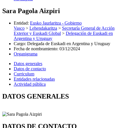
Sara Pagola Aizpiri
Entidad
:
Eusko Jaurlaritza - Gobierno
Vasco
>
Lehendakaritza
>
Secretaría General de Acción
Exterior y Euskadi Global
>
Delegación de Euskadi en
Argentina y Uruguay
Cargo
:
Delegada de Euskadi en Argentina y Uruguay
Fecha de nombramiento
:
03/12/2024
Organigrama
Datos generales
Datos de contacto
Curriculum
Entidades relacionadas
Actividad pública
DATOS GENERALES
DATOS DE CONTACTO