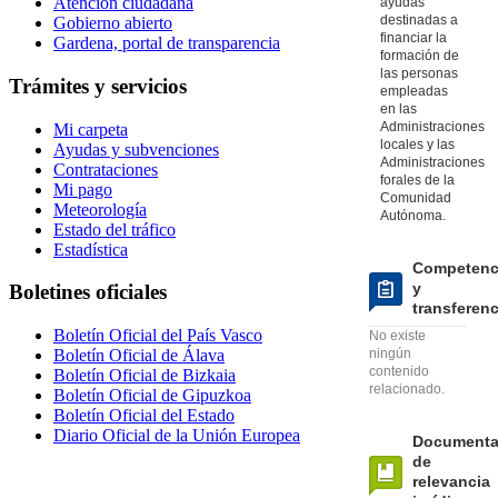
Atención ciudadana
ayudas
destinadas a
Gobierno abierto
financiar la
Gardena, portal de transparencia
formación de
las personas
Trámites y servicios
empleadas
en las
Administraciones
Mi carpeta
locales y las
Ayudas y subvenciones
Administraciones
Contrataciones
forales de la
Mi pago
Comunidad
Meteorología
Autónoma.
Estado del tráfico
Estadística
Competenc
y
Boletines oficiales
transferen
Boletín Oficial del País Vasco
No existe
Boletín Oficial de Álava
ningún
contenido
Boletín Oficial de Bizkaia
relacionado.
Boletín Oficial de Gipuzkoa
Boletín Oficial del Estado
Diario Oficial de la Unión Europea
Documenta
de
relevancia