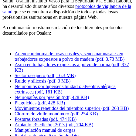
Salud, Osalan /Instituto Vasco para la Seguridad y la Salud Laboral,
ha desarrollado durante años diversos
protocolos de vigilancia de la
salud
que se encuentran a disposición de todos y todas los/as
profesionales sanitarios/as en nuestra página Web.
A continuación mostramos relación de los diferentes protocolos
desarrollados por Osalan:
Adenocarcinoma de fosas nasales y senos paranasales en
trabajadores expuestos a polvo de madera (pdf, 3.73 MB)
Asma en trabajadores expuestos a polvo de harina (pdf, 977
KB)
Sector pesquero (pdf, 16.3 MB)
Ruido y silicosis (pdf, 3 MB)
Neumonitis por hipersensibilidad o alveolitis alérgica
extrínseca (pdf, 161 KB)
Neuropatías por presión (pdf, 428 KB)
Plaguicidas (pdf, 428 KB)
Movimientos repetidos del miembro superior (pdf, 263 KB)
Cloruro de vinilo monómero (pdf, 254 KB)
Posturas forzadas (pdf, 474 KB)
Amianto, 3ª edición, 2013 (pdf, 704 KB)
Manipulación manual de cargas
Pantallas de visualización de datos