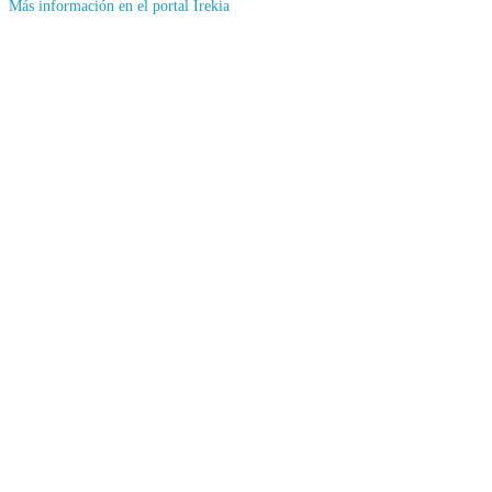
(Se
Más información en el portal Irekia
abrirá
en
nueva
ventana)