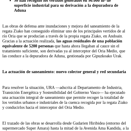
Se han recogido los vertidos generados en 90.000 m² de
superficie industrial para su derivación a la depuradora de
Aduna
Las obras de defensa ante inundaciones y mejora del saneamiento de la
regata Ziako han conseguido eliminar uno de los principales vertidos de al
río Oria que se producían a través de la propia regata Ziako, en Andoain.
Gracias a la actuación realizada,
las aguas residuales de una población
equivalente de 5200 personas
que hasta ahora llegaban al cauce sin el
tratamiento suficiente, son derivadas ya al interceptor del Oria Medio, que
las conduce a la depuradora de Aduna, gestionada por Gipuzkoako Urak.
La actuación de saneamiento: nuevo colector general y red secundaria
Para resolver la situación, URA —adscrita al Departamento de Industria,
Transición Energética y Sostenibilidad del Gobierno Vasco— ha ejecutado
una actuación integral de saneamiento que permite recoger la totalidad de
los vertidos urbanos e industriales de la cuenca recogida por la regata Ziako
y conducirlos hacia el interceptor del Oria Medio.
El trazado de las obras se desarrolla desde Gudarien Hiribidea (entorno del
supermercado Super Amara) hasta la mitad de la Avenida Ama Kandida, a la