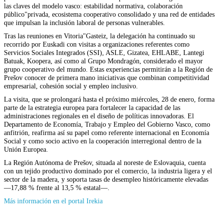
las claves del modelo vasco: estabilidad normativa, colaboración
público"privada, ecosistema cooperativo consolidado y una red de entidades
que impulsan la inclusión laboral de personas vulnerables.
Tras las reuniones en Vitoria"Gasteiz, la delegación ha continuado su
recorrido por Euskadi con visitas a organizaciones referentes como
Servicios Sociales Integrados (SSI), ASLE, Gizatea, EHLABE, Lantegi
Batuak, Koopera, así como al Grupo Mondragón, considerado el mayor
grupo cooperativo del mundo. Estas experiencias permitirán a la Región de
Prešov conocer de primera mano iniciativas que combinan competitividad
empresarial, cohesión social y empleo inclusivo.
La visita, que se prolongará hasta el próximo miércoles, 28 de enero, forma
parte de la estrategia europea para fortalecer la capacidad de las
administraciones regionales en el diseño de políticas innovadoras. El
Departamento de Economía, Trabajo y Empleo del Gobierno Vasco, como
anfitrión, reafirma así su papel como referente internacional en Economía
Social y como socio activo en la cooperación interregional dentro de la
Unión Europea.
La Región Autónoma de Prešov, situada al noreste de Eslovaquia, cuenta
con un tejido productivo dominado por el comercio, la industria ligera y el
sector de la madera, y soporta tasas de desempleo históricamente elevadas
—17,88 % frente al 13,5 % estatal—.
(Se
Más información en el portal Irekia
abrirá
en