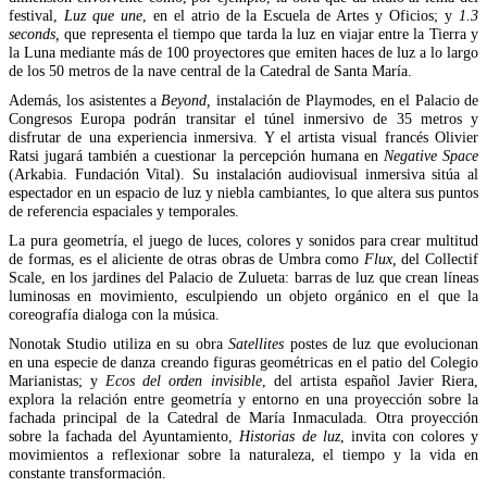
festival,
Luz que une
, en el atrio de la Escuela de Artes y Oficios; y
1.3
seconds,
que representa el tiempo que tarda la luz en viajar entre la Tierra y
la Luna mediante más de 100 proyectores que emiten haces de luz a lo largo
de los 50 metros de la nave central de la Catedral de Santa María.
Además, los asistentes a
Beyond,
instalación de Playmodes, en el Palacio de
Congresos Europa podrán transitar el túnel inmersivo de 35 metros y
disfrutar de una experiencia inmersiva. Y el artista visual francés Olivier
Ratsi jugará también a cuestionar la percepción humana en
Negative Space
(Arkabia. Fundación Vital). Su instalación audiovisual inmersiva sitúa al
espectador en un espacio de luz y niebla cambiantes, lo que altera sus puntos
de referencia espaciales y temporales.
La pura geometría, el juego de luces, colores y sonidos para crear multitud
de formas, es el aliciente de otras obras de Umbra como
Flux,
del Collectif
Scale, en los jardines del Palacio de Zulueta: barras de luz que crean líneas
luminosas en movimiento, esculpiendo un objeto orgánico en el que la
coreografía dialoga con la música.
Nonotak Studio utiliza en su obra
Satellites
postes de luz que evolucionan
en una especie de danza creando figuras geométricas en el patio del Colegio
Marianistas; y
Ecos del orden invisible
, del artista español Javier Riera,
explora la relación entre geometría y entorno en una proyección sobre la
fachada principal de la Catedral de María Inmaculada. Otra proyección
sobre la fachada del Ayuntamiento,
Historias de luz
, invita con colores y
movimientos a reflexionar sobre la naturaleza, el tiempo y la vida en
constante transformación.