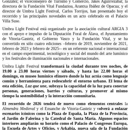
González; el viceconsejero de Turismo y Comercio, Jakes Aguirrezabal; la
directora de la Fundación Vital Fundazioa, Arantxa Ibáñez de Opacua; y el
director de Umbra Light Festival, Carlos Torrijos, han presentado hoy el
recorrido y las principales novedades en un acto celebrado en el Palacio
Villa Suso.
Umbra Light Festival está organizado por la asociación cultural ARGIA 3
con el apoyo e impulso de la Diputación Foral de Álava, el Ayuntamiento
de Vitoria-Gasteiz, el Gobierno Vasco y la Fundación Vital, y se ha
convertido en sólo cuatro ediciones –febrero de 2019, noviembre de 2021,
febrero de 2023 y febrero de 2025-- en un referente nacional e internacional
en el campo experimental, tecnológico y social del mundo del arte lumínico
y los festivales de iluminación nacionales e internacionales.
Umbra Light Festival
transformará la ciudad durante tres noches, de
19.00 a 23.00 horas viernes y sábado, y hasta las 22.00 horas el
domingo, en museo lumínico efímero donde la luz actúa como lenguaje
común y herramienta para redescubrir el entorno urbano. El lema de
esta edición,
Luz que une
, subraya la capacidad de la luz para conectar
personas, generaciones, barrios y culturas, y promover al mismo
tiempo la sostenibilidad y la interacción comunitaria.
El recorrido de 2026 tendrá de nuevo como elementos centrales
la
Almendra Medieval
y el Ensanche de Vitoria-Gasteiz y v
olverá a enlazar
escenarios icónicos como la Plaza de España, la Plaza de la Provincia,
el Jardín de Falerina y la Catedral de Santa María. Algunos espacios
interiores ampliarán su horario como el Palacio de Congresos Europa,
la Escuela de Artes y Oficios, y Arkabia, nueva sala de la Fundación