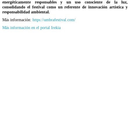
energéticamente responsables y un uso consciente de la luz,
consolidando el festival como un referente de innovación artística y
responsabilidad ambiental.
Más información:
https://umbrafestival.com/
(Se
Más información en el portal Irekia
abrirá
en
nueva
ventana)