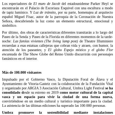
Los espectadores de
El muro de Jacob
del estadounidense Parker Heyl se
encontrarán en el Palacio de Escoriaza Esquivel con una escultura a modo
de tapiz lumínico. Y
Luz de tránsito,
por su parte, homenajea al arquitecto
español Miguel Fisac, autor de la parroquia de la Coronación de Nuestra
Señora, descubriendo la luz como un elemento estructural, emocional y
simbólico.
Por último, dos obras de características diferentes transitarán a lo largo del
Paseo de la Senda y Paseo de la Florida en diferentes momentos de la tarde-
noche:
Las farolas vivientes (The living lamp post)
de Theatre Illuminiere
recuerdan a esas estatuas callejeras que cobran vida y atraen, con humor, la
atención de los paseantes; y
El globo Espejo místico y el globo Flor
encantada
de The Show Globe del Reino Unido discurrirán con personajes
fantásticos en el interior.
Más de 100.000 visitantes
Impulsado por el Gobierno Vasco, la Diputación Foral de Álava y el
Ayuntamiento de Vitoria-Gasteiz con la colaboración de la Fundación Vital
y organizado por ARGIA 3 Asociación Cultural, Umbra Light Festival
se ha
consolidado d
esde su estreno en 2019
como motor cultural de la capital
vasca y un espacio para vivir la ciudad de una forma nueva,
convirtiéndose en un medio cultural y turístico importante para la ciudad.
La asistencia de las últimas ediciones ha superado las 100.000 personas.
Umbra promueve la sostenibilidad mediante instalaciones