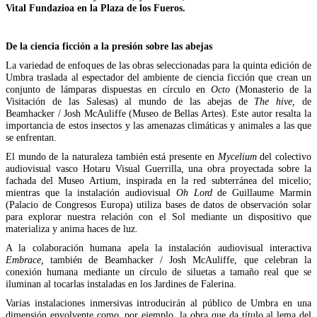
Vital Fundazioa en la Plaza de los Fueros.
De la ciencia ficción a la presión sobre las abejas
La variedad de enfoques de las obras seleccionadas para la quinta edición de
Umbra traslada al espectador del ambiente de ciencia ficción que crean un
conjunto de lámparas dispuestas en círculo en
Octo
(Monasterio de la
Visitación de las Salesas) al mundo de las abejas de
The hive,
de
Beamhacker / Josh McAuliffe (Museo de Bellas Artes). Este autor resalta la
importancia de estos insectos y las amenazas climáticas y animales a las que
se enfrentan.
El mundo de la naturaleza también está presente en
Mycelium
del colectivo
audiovisual vasco Hotaru Visual Guerrilla, una obra proyectada sobre la
fachada del Museo Artium, inspirada en la red subterránea del micelio;
mientras que la instalación audiovisual
Oh Lord
de Guillaume Marmin
(Palacio de Congresos Europa) utiliza bases de datos de observación solar
para explorar nuestra relación con el Sol mediante un dispositivo que
materializa y anima haces de luz.
A la colaboración humana apela la instalación audiovisual interactiva
Embrace,
también de Beamhacker / Josh McAuliffe, que
c
elebran la
conexión humana mediante un círculo de siluetas a tamaño real que se
iluminan al tocarlas instaladas en los Jardines de Falerina.
Varias instalaciones inmersivas introducirán al público de Umbra en una
dimensión envolvente como, por ejemplo, la obra que da título al lema del