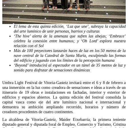
El lema de esta quinta edición, ‘Luz que une’, subraya la capacidad
del arte lumínico de unir personas, barrios y culturas
‘The hive’ alerta de la amenaza que sufren las abejas; ‘Embrace’
celebra la conexión entre humanos; y ‘Oh Lord’ explora nuestra
relación con el Sol
Más de 100 proyectores lanzarán haces de luz en los 50 metros de la
nave central de la Catedral de Santa María, esculpiendo las formas
del edificio y jugando con los límites de la percepción humana
‘Beyond’ introducirá al espectador en un túnel de 35 metros de luz y
sonido para disfrutar de sensaciones dinámicas
Umbra Light Festival de Vitoria-Gasteiz invitará entre el 6 y 8 de febrero a
una inmersión en la luz como creadora de sensaciones e ideas a través de un
itinerario de 19 obras e instalaciones en fachadas, interior y exterior de
edificios y espacios abiertos. La quinta edición del festival consolida la
capital vasca como eje del arte lumínico nacional e internacional y
demuestra su ambición ampliando recorrido, horarios y número de
creadores procedentes de cuatro continentes.
La alcaldesa de Vitoria-Gasteiz, Maider Etxebarria; la primera teniente
diputado general y diputada foral de Empleo, Comercio y Turismo, Cristina