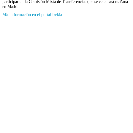
participar en la Comisión Mixta de Transferencias que se celebrará mañana
en Madrid.
(Se
Más información en el portal Irekia
abrirá
en
nueva
ventana)