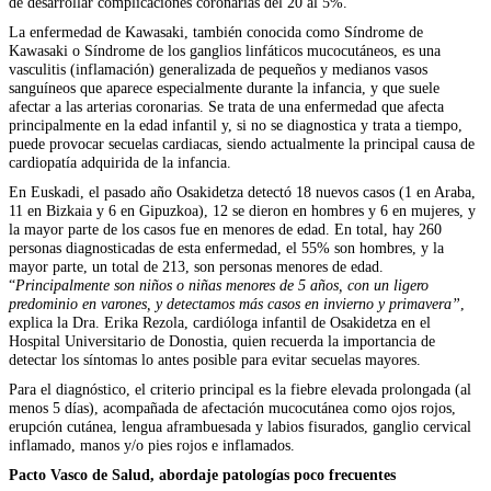
de desarrollar complicaciones coronarias del 20 al 5%.
La enfermedad de Kawasaki, también conocida como Síndrome de
Kawasaki o Síndrome de los ganglios linfáticos mucocutáneos, es una
vasculitis (inflamación) generalizada de pequeños y medianos vasos
sanguíneos que aparece especialmente durante la infancia, y que suele
afectar a las arterias coronarias. Se trata de una enfermedad que afecta
principalmente en la edad infantil y, si no se diagnostica y trata a tiempo,
puede provocar secuelas cardiacas, siendo actualmente la principal causa de
cardiopatía adquirida de la infancia.
En Euskadi, el pasado año Osakidetza detectó 18 nuevos casos (1 en Araba,
11 en Bizkaia y 6 en Gipuzkoa), 12 se dieron en hombres y 6 en mujeres, y
la mayor parte de los casos fue en menores de edad. En total, hay 260
personas diagnosticadas de esta enfermedad, el 55% son hombres, y la
mayor parte, un total de 213, son personas menores de edad.
“
Principalmente son niños o niñas menores de 5 años, con un ligero
predominio en varones, y detectamos más casos en invierno y primavera”
,
explica la Dra. Erika Rezola, cardióloga infantil de Osakidetza en el
Hospital Universitario de Donostia, quien recuerda la importancia de
detectar los síntomas lo antes posible para evitar secuelas mayores.
Para el diagnóstico, el criterio principal es la fiebre elevada prolongada (al
menos 5 días), acompañada de afectación mucocutánea como ojos rojos,
erupción cutánea, lengua aframbuesada y labios fisurados, ganglio cervical
inflamado, manos y/o pies rojos e inflamados.
Pacto Vasco de Salud, abordaje patologías poco frecuentes