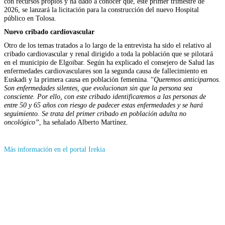
con recursos propios y ha dado a conocer que, este primer trimestre de
2026, se lanzará la licitación para la construcción del nuevo Hospital
público en Tolosa.
Nuevo cribado cardiovascular
Otro de los temas tratados a lo largo de la entrevista ha sido el relativo al
cribado cardiovascular y renal dirigido a toda la población que se pilotará
en el municipio de Elgoibar. Según ha explicado el consejero de Salud las
enfermedades cardiovasculares son la segunda causa de fallecimiento en
Euskadi y la primera causa en población femenina. “
Queremos anticiparnos.
Son enfermedades silentes, que evolucionan sin que la persona sea
consciente. Por ello, con este cribado identificaremos a las personas de
entre 50 y 65 años con riesgo de padecer estas enfermedades y se hará
seguimiento. Se trata del primer cribado en población adulta no
oncológico”
, ha señalado Alberto Martínez.
(Se
Más información en el portal Irekia
abrirá
en
nueva
ventana)