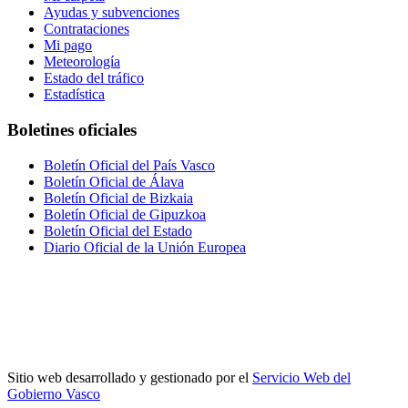
Ayudas y subvenciones
Contrataciones
Mi pago
Meteorología
Estado del tráfico
Estadística
Boletines oficiales
Boletín Oficial del País Vasco
Boletín Oficial de Álava
Boletín Oficial de Bizkaia
Boletín Oficial de Gipuzkoa
Boletín Oficial del Estado
Diario Oficial de la Unión Europea
Sitio web desarrollado y gestionado por el
Servicio Web del
Gobierno Vasco