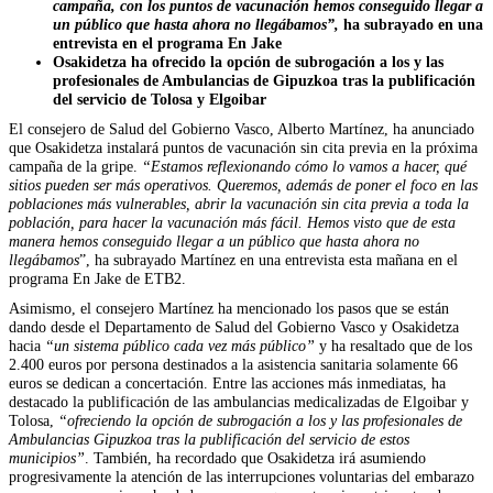
campaña, con los puntos de vacunación hemos conseguido llegar a
un público que hasta ahora no llegábamos”,
ha subrayado en una
entrevista en el programa En Jake
Osakidetza ha ofrecido la opción de subrogación a los y las
profesionales de Ambulancias de Gipuzkoa tras la publificación
del servicio de Tolosa y Elgoibar
El consejero de Salud del Gobierno Vasco, Alberto Martínez, ha anunciado
que Osakidetza instalará puntos de vacunación sin cita previa en la próxima
campaña de la gripe.
“Estamos reflexionando cómo lo vamos a hacer, qué
sitios pueden ser más operativos. Queremos, además de poner el foco en las
poblaciones más vulnerables, abrir la vacunación sin cita previa a toda la
población, para hacer la vacunación más
fácil.
Hemos visto que de esta
manera hemos conseguido llegar a un público que hasta ahora no
llegábamos
”, ha subrayado Martínez en una entrevista esta mañana en el
programa En Jake de ETB2.
Asimismo, el consejero Martínez ha mencionado los pasos que se están
dando desde el Departamento de Salud del Gobierno Vasco y Osakidetza
hacia
“un sistema público cada vez más público”
y ha resaltado que de los
2.400 euros por persona destinados a la asistencia sanitaria solamente 66
euros se dedican a concertación. Entre las acciones más inmediatas, ha
destacado la publificación de las ambulancias medicalizadas de Elgoibar y
Tolosa,
“ofreciendo la opción de subrogación a los y las profesionales de
Ambulancias Gipuzkoa tras la publificación del servicio de estos
municipios”
. También, ha recordado que Osakidetza irá asumiendo
progresivamente la atención de las interrupciones voluntarias del embarazo