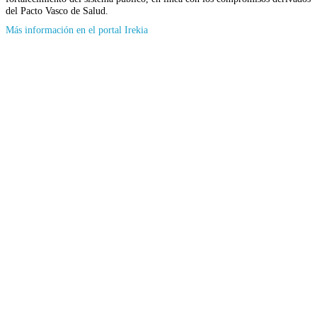
del Pacto Vasco de Salud.
(Se
Más información en el portal Irekia
abrirá
en
nueva
ventana)