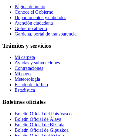
Página de inicio
Conoce el Gobierno
Departamentos y entidades
Atención ciudadana
Gobierno abierto
Gardena, portal de transparencia
Trámites y servicios
Mi carpeta
Ayudas y subvenciones
Contrataciones
Mi pago
Meteorología
Estado del tráfico
Estadística
Boletines oficiales
Boletín Oficial del País Vasco
Boletín Oficial de Álava
Boletín Oficial de Bizkaia
Boletín Oficial de Gipuzkoa
Boletín Oficial del Estado