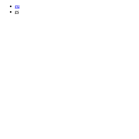
eu
es