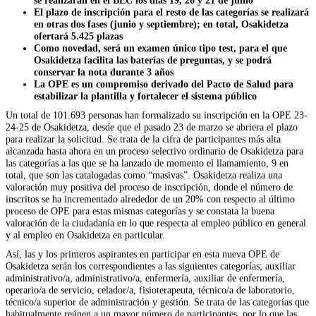
se realizarán en el BEC los días 19, 20 y 21 de junio
El plazo de inscripción para el resto de las categorías se realizará
en otras dos fases (junio y septiembre); en total, Osakidetza
ofertará 5.425 plazas
Como novedad, será un examen único tipo test, para el que
Osakidetza facilita las baterías de preguntas, y se podrá
conservar la nota durante 3 años
La OPE es un compromiso derivado del Pacto de Salud para
estabilizar la plantilla y fortalecer el sistema público
Un total de 101.693 personas han formalizado su inscripción en la OPE 23-
24-25 de Osakidetza, desde que el pasado 23 de marzo se abriera el plazo
para realizar la solicitud. Se trata de la cifra de participantes más alta
alcanzada hasta ahora en un proceso selectivo ordinario de Osakidetza para
las categorías a las que se ha lanzado de momento el llamamiento, 9 en
total, que son las catalogadas como “masivas”. Osakidetza realiza una
valoración muy positiva del proceso de inscripción, donde el número de
inscritos se ha incrementado alrededor de un 20% con respecto al último
proceso de OPE para estas mismas categorías y se constata la buena
valoración de la ciudadanía en lo que respecta al empleo público en general
y al empleo en Osakidetza en particular.
Así, las y los primeros aspirantes en participar en esta nueva OPE de
Osakidetza serán los correspondientes a las siguientes categorías; auxiliar
administrativo/a, administrativo/a, enfermería, auxiliar de enfermería,
operario/a de servicio, celador/a, fisioterapeuta, técnico/a de laboratorio,
técnico/a superior de administración y gestión. Se trata de las categorías que
habitualmente reúnen a un mayor número de participantes, por lo que las