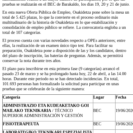
pruebas se realizarán en el BEC de Barakaldo, los días 19, 20 y 21 de junio.
En esta nueva Oferta Pública de Empleo, Osakidetza pone sobre la mesa un
total de 5.425 plazas, lo que la convierte en el proceso ordinario más
multitudinario de la historia de Osakidetza en lo que estabilización y
consolidación de empleo público se refiere. La convocatoria engloba a un
total de 107 categorías.
El proceso cuenta con varias novedades respecto a OPEs anteriores; entre
ellas, la realización de un examen único tipo test. Para facilitar su
preparación, Osakidetza pone a disposición de las y los candidatos, dentro
del plazo de inscripción, las baterías de preguntas. Además, se permitirá
conservar la nota durante tres años.
El plazo para inscribirse en esta primera fase (9 categorías) arrancó el
pasado 23 de marzo y se ha prolongado hasta hoy, 22 de abril, a las 14.00
horas. Durante este periodo no se han detectado incidencias. En total,
101.693 personas han formalizado la solicitud para participar en unas
pruebas que se celebrarán de la siguiente manera:
Categoría
Lugar
Fecha
ADMINISTRAZIO ETA KUDEAKETAKO GOI
MAILAKO TEKNIKARIA
/ TÉCNICO
BEC
19/06/202
SUPERIOR ADMINISTRACIÓN Y GESTIÓN
FISIOTERAPEUTA
BEC
19/06/202
LABORATEGIKO TEKNIKARI ESPEZIALISTA