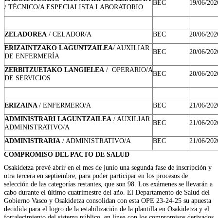
BEC
19/06/202
/ TÉCNICO/A ESPECIALISTA LABORATORIO
ZELADOREA
/ CELADOR/A
BEC
20/06/202
ERIZAINTZAKO LAGUNTZAILEA
/ AUXILIAR
BEC
20/06/202
DE ENFERMERÍA
ZERBITZUETAKO LANGIELEA
/ OPERARIO/A
BEC
20/06/202
DE SERVICIOS
ERIZAINA
/ ENFERMERO/A
BEC
21/06/202
ADMINISTRARI LAGUNTZAILEA
/ AUXILIAR
BEC
21/06/202
ADMINISTRATIVO/A
ADMINISTRARIA
/ ADMINISTRATIVO/A
BEC
21/06/202
COMPROMISO DEL PACTO DE SALUD
Osakidetza prevé abrir en el mes de junio una segunda fase de inscripción y
otra tercera en septiembre, para poder participar en los procesos de
selección de las categorías restantes, que son 98. Los exámenes se llevarán a
cabo durante el último cuatrimestre del año. El Departamento de Salud del
Gobierno Vasco y Osakidetza consolidan con esta OPE 23-24-25 su apuesta
decidida para el logro de la estabilización de la plantilla en Osakidetza y el
fortalecimiento del sistema público, en línea con los compromisos derivados