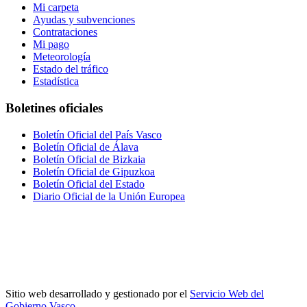
Mi carpeta
Ayudas y subvenciones
Contrataciones
Mi pago
Meteorología
Estado del tráfico
Estadística
Boletines oficiales
Boletín Oficial del País Vasco
Boletín Oficial de Álava
Boletín Oficial de Bizkaia
Boletín Oficial de Gipuzkoa
Boletín Oficial del Estado
Diario Oficial de la Unión Europea
Sitio web desarrollado y gestionado por el
Servicio Web del
Gobierno Vasco