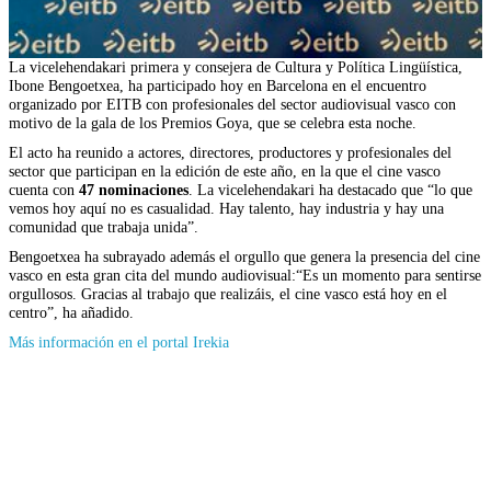
La vicelehendakari primera y consejera de Cultura y Política Lingüística,
Ibone Bengoetxea, ha participado hoy en Barcelona en el encuentro
organizado por EITB con profesionales del sector audiovisual vasco con
motivo de la gala de los Premios Goya, que se celebra esta noche.
El acto ha reunido a actores, directores, productores y profesionales del
sector que participan en la edición de este año, en la que el cine vasco
cuenta con
47 nominaciones
. La vicelehendakari ha destacado que “lo que
vemos hoy aquí no es casualidad. Hay talento, hay industria y hay una
comunidad que trabaja unida”.
Bengoetxea ha subrayado además el orgullo que genera la presencia del cine
vasco en esta gran cita del mundo audiovisual:“Es un momento para sentirse
orgullosos. Gracias al trabajo que realizáis, el cine vasco está hoy en el
centro”, ha añadido.
(Se
Más información en el portal Irekia
abrirá
en
nueva
ventana)