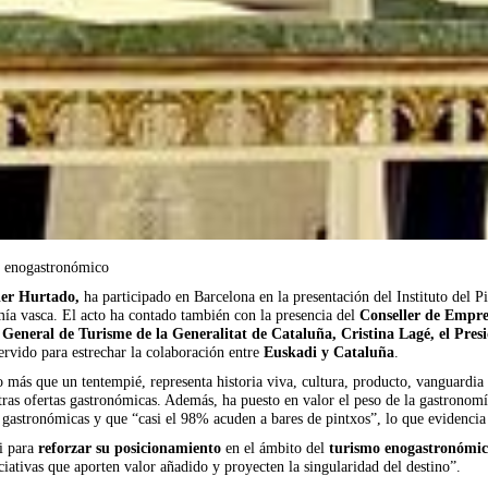
o enogastronómico
ier Hurtado,
ha participado en Barcelona en la presentación del Instituto del 
ía vasca. El acto ha contado también con la presencia del
Conseller de Empre
 General de Turisme de la Generalitat de Cataluña, Cristina Lagé, el Pres
servido para estrechar la colaboración entre
Euskadi y Cataluña
.
o más que un tentempié, representa historia viva, cultura, producto, vanguardia 
ras ofertas gastronómicas. Además, ha puesto en valor el peso de la gastronomía
 gastronómicas y que “casi el 98% acuden a bares de pintxos”, lo que evidencia s
di para
reforzar su posicionamiento
en el ámbito del
turismo enogastronómi
iativas que aporten valor añadido y proyecten la singularidad del destino”.