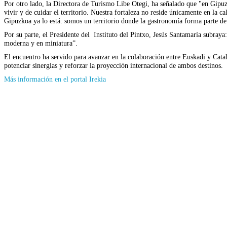
Por otro lado, la Directora de Turismo Libe Otegi, ha señalado que "en Gipuzk
vivir y de cuidar el territorio. Nuestra fortaleza no reside únicamente en la c
Gipuzkoa ya lo está: somos un territorio donde la gastronomía forma parte de l
Por su parte, el Presidente del Instituto del Pintxo, Jesús Santamaría subray
moderna y en miniatura”.
El encuentro ha servido para avanzar en la colaboración entre Euskadi y Catalu
potenciar sinergias y reforzar la proyección internacional de ambos destinos.
(Se
Más información en el portal Irekia
abrirá
en
nueva
ventana)