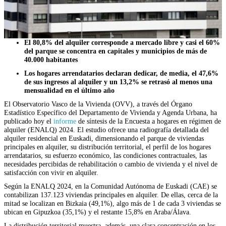
El 80,8% del alquiler corresponde a mercado libre y casi el 60%
del parque se concentra en capitales y municipios de más de
40.000 habitantes
Los hogares arrendatarios declaran dedicar, de media, el 47,6%
de sus ingresos al alquiler y un 13,2% se retrasó al menos una
mensualidad en el último año
El Observatorio Vasco de la Vivienda (OVV), a través del Órgano
Estadístico Específico del Departamento de Vivienda y Agenda Urbana, ha
publicado hoy el
informe
de síntesis de la Encuesta a hogares en régimen de
alquiler (ENALQ) 2024. El estudio ofrece una radiografía detallada del
alquiler residencial en Euskadi, dimensionando el parque de viviendas
principales en alquiler, su distribución territorial, el perfil de los hogares
arrendatarios, su esfuerzo económico, las condiciones contractuales, las
necesidades percibidas de rehabilitación o cambio de vivienda y el nivel de
satisfacción con vivir en alquiler.
Según la ENALQ 2024, en la Comunidad Autónoma de Euskadi (CAE) se
contabilizan 137.123 viviendas principales en alquiler. De ellas, cerca de la
mitad se localizan en Bizkaia (49,1%), algo más de 1 de cada 3 viviendas se
ubican en Gipuzkoa (35,1%) y el restante 15,8% en Araba/Álava.
La distribución territorial muestra, además, una clara concentración en los