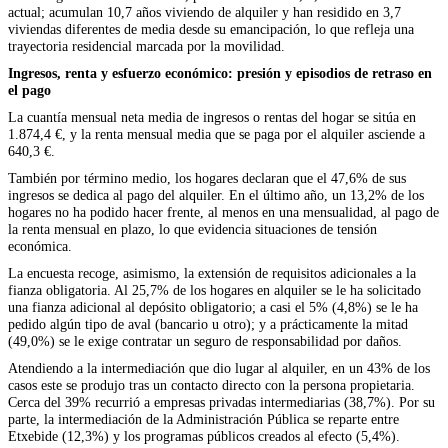
actual; acumulan 10,7 años viviendo de alquiler y han residido en 3,7
viviendas diferentes de media desde su emancipación, lo que refleja una
trayectoria residencial marcada por la movilidad.
Ingresos, renta y esfuerzo económico: presión y episodios de retraso en
el pago
La cuantía mensual neta media de ingresos o rentas del hogar se sitúa en
1.874,4 €, y la renta mensual media que se paga por el alquiler asciende a
640,3 €.
También por término medio, los hogares declaran que el 47,6% de sus
ingresos se dedica al pago del alquiler. En el último año, un 13,2% de los
hogares no ha podido hacer frente, al menos en una mensualidad, al pago de
la renta mensual en plazo, lo que evidencia situaciones de tensión
económica.
La encuesta recoge, asimismo, la extensión de requisitos adicionales a la
fianza obligatoria. Al 25,7% de los hogares en alquiler se le ha solicitado
una fianza adicional al depósito obligatorio; a casi el 5% (4,8%) se le ha
pedido algún tipo de aval (bancario u otro); y a prácticamente la mitad
(49,0%) se le exige contratar un seguro de responsabilidad por daños.
Atendiendo a la intermediación que dio lugar al alquiler, en un 43% de los
casos este se produjo tras un contacto directo con la persona propietaria.
Cerca del 39% recurrió a empresas privadas intermediarias (38,7%). Por su
parte, la intermediación de la Administración Pública se reparte entre
Etxebide (12,3%) y los programas públicos creados al efecto (5,4%).