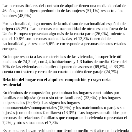
Las personas titulares del contrato de alquiler tienen una media de edad de
46 años, con un ligero predominio de las mujeres (51,1%) respecto a los
hombres (48,9%).
Por nacionalidad, algo menos de la mitad son de nacionalidad española de
origen (45,2%). Las personas con nacionalidad de otros estados fuera de la
Unión Europea representan algo más de la cuarta parte (26,0%); mientras
que el 10,8% son personas nacionalizadas, el 12,3% tienen doble
nacionalidad y el restante 5,6% se corresponde a personas de otros estados
europeos.
En lo que respecta a las características de las viviendas, la superficie útil
media es de 74,2 m², con 4,4 habitaciones y 1,3 baños de media. Cerca del
70% de las viviendas en alquiler disponen de ascensor (69,6%); el 33,2%
cuenta con trastero y cerca de un cuarto también tiene garaje (24,7%).
Relación del hogar con el alquiler: composición y trayectoria
residencial
En términos de composición, predominan los hogares constituidos por
familias con hijos/as (con o sin otros familiares) (32,6%) y los hogares
unipersonales (20,8%). Les siguen los hogares
monomarentales/monoparentales (18,9%) y los matrimonios o parejas sin
hijos/as (con o sin otros familiares) (13,3%). Los hogares constituidos por
personas sin relaciones familiares que comparten la vivienda representan el
7,2%, y otras situaciones el 7,3%.
Estos hogares llevan residiendo, por término medio, 6,4 años en la vivienda