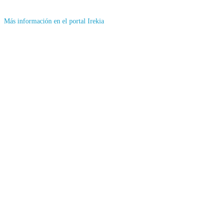
(Se
Más información en el portal Irekia
abrirá
en
nueva
ventana)