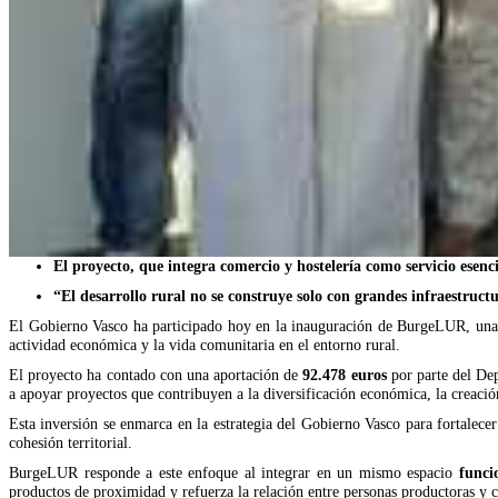
El proyecto, que integra comercio y hostelería como servicio ese
“El desarrollo rural no se construye solo con grandes infraestruct
El Gobierno Vasco ha participado hoy en la inauguración de BurgeLUR, una i
actividad económica y la vida comunitaria en el entorno rural.
El proyecto ha contado con una aportación de
92.478 euros
por parte del De
a apoyar proyectos que contribuyen a la diversificación económica, la creación
Esta inversión se enmarca en la estrategia del Gobierno Vasco para fortalec
cohesión territorial.
BurgeLUR responde a este enfoque al integrar en un mismo espacio
funci
productos de proximidad y refuerza la relación entre personas productoras y 