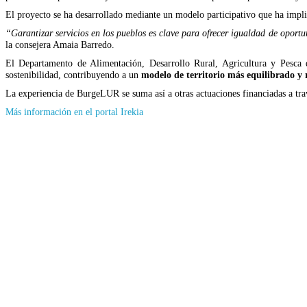
El proyecto se ha desarrollado mediante un modelo participativo que ha implica
“Garantizar servicios en los pueblos es clave para ofrecer igualdad de oportu
la consejera Amaia Barredo.
El Departamento de Alimentación, Desarrollo Rural, Agricultura y Pesca
sostenibilidad, contribuyendo a un
modelo de territorio más equilibrado y r
La experiencia de BurgeLUR se suma así a otras actuaciones financiadas a t
(Se
Más información en el portal Irekia
abrirá
en
nueva
ventana)