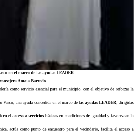
 Vasco en el marco de las ayudas LEADER
a consejera Amaia Barredo
ía como servicio esencial para el municipio, con el objetivo de reforzar la
no Vasco, una ayuda concedida en el marco de las
ayudas LEADER
, dirigidas
ticen el
acceso a servicios básicos
en condiciones de igualdad y favorezcan la
ca, actúa como punto de encuentro para el vecindario, facilita el acceso a