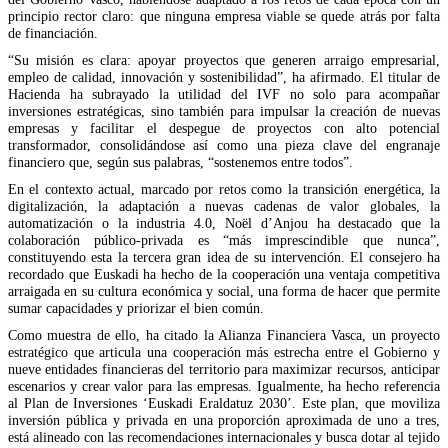
principio rector claro: que ninguna empresa viable se quede atrás por falta
de financiación.
“Su misión es clara: apoyar proyectos que generen arraigo empresarial,
empleo de calidad, innovación y sostenibilidad”, ha afirmado. El titular de
Hacienda ha subrayado la utilidad del IVF no solo para acompañar
inversiones estratégicas, sino también para impulsar la creación de nuevas
empresas y facilitar el despegue de proyectos con alto potencial
transformador, consolidándose así como una pieza clave del engranaje
financiero que, según sus palabras, “sostenemos entre todos”.
En el contexto actual, marcado por retos como la transición energética, la
digitalización, la adaptación a nuevas cadenas de valor globales, la
automatización o la industria 4.0, Noël d’Anjou ha destacado que la
colaboración público-privada es “más imprescindible que nunca”,
constituyendo esta la tercera gran idea de su intervención. El consejero ha
recordado que Euskadi ha hecho de la cooperación una ventaja competitiva
arraigada en su cultura económica y social, una forma de hacer que permite
sumar capacidades y priorizar el bien común.
Como muestra de ello, ha citado la Alianza Financiera Vasca, un proyecto
estratégico que articula una cooperación más estrecha entre el Gobierno y
nueve entidades financieras del territorio para maximizar recursos, anticipar
escenarios y crear valor para las empresas. Igualmente, ha hecho referencia
al Plan de Inversiones ‘Euskadi Eraldatuz 2030’. Este plan, que moviliza
inversión pública y privada en una proporción aproximada de uno a tres,
está alineado con las recomendaciones internacionales y busca dotar al tejido