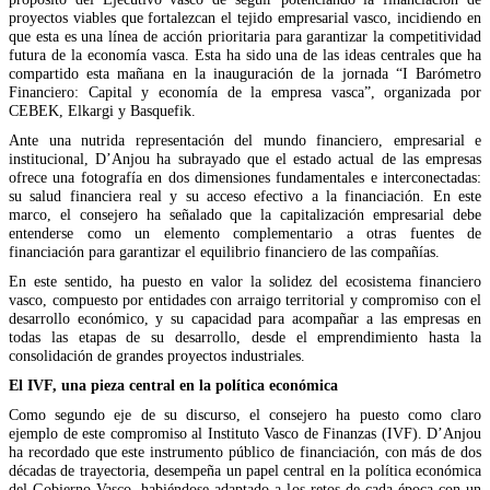
proyectos viables que fortalezcan el tejido empresarial vasco, incidiendo en
que esta es una línea de acción prioritaria para garantizar la competitividad
futura de la economía vasca. Esta ha sido una de las ideas centrales que ha
compartido esta mañana en la inauguración de la jornada “I Barómetro
Financiero: Capital y economía de la empresa vasca”, organizada por
CEBEK, Elkargi y Basquefik.
Ante una nutrida representación del mundo financiero, empresarial e
institucional, D’Anjou ha subrayado que el estado actual de las empresas
ofrece una fotografía en dos dimensiones fundamentales e interconectadas:
su salud financiera real y su acceso efectivo a la financiación. En este
marco, el consejero ha señalado que la capitalización empresarial debe
entenderse como un elemento complementario a otras fuentes de
financiación para garantizar el equilibrio financiero de las compañías.
En este sentido, ha puesto en valor la solidez del ecosistema financiero
vasco, compuesto por entidades con arraigo territorial y compromiso con el
desarrollo económico, y su capacidad para acompañar a las empresas en
todas las etapas de su desarrollo, desde el emprendimiento hasta la
consolidación de grandes proyectos industriales.
El IVF, una pieza central en la política económica
Como segundo eje de su discurso, el consejero ha puesto como claro
ejemplo de este compromiso al Instituto Vasco de Finanzas (IVF). D’Anjou
ha recordado que este instrumento público de financiación, con más de dos
décadas de trayectoria, desempeña un papel central en la política económica
del Gobierno Vasco, habiéndose adaptado a los retos de cada época con un